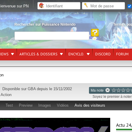
ienvenue sur PN
Rechercher sur Puissance Nintendo
Termes po
Splatoon R
Nintendo S
VIEWS
ARTICLES & DOSSIERS
ENCYCLO.
DISCORD
FORUM
ion
Disponible sur
GBA
depuis le 15/11/2002
Ma note
e
Action
Soyez le premier à noter 
Test
Preview
Images
Vidéos
Avis des visiteurs
Actu 24