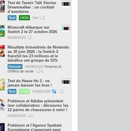
Test de Tavern Talk Stories
Dreamwalker : un cocktail
d’aventures
Test
19/20
hier
Minecraft débarque sur
Switch 2 le 27 octobre 2026
06/08/2026
Résultats trimestriels de Nintendo
au 30 juin 2026 : la Switch 2
franchit les 23 millions et le
bénéfice net grimpe de 53%
Dossier
06/08/2026
Finance et
chiffres de vente
1
Test de Heave Ho 2 : ne
jamais baisser les bras !
Test
17/20
05/08/2026
Pokémon et Adidas présentent
leur collaboration : découvrez les
12 paires de chaussures à venir !
05/08/2026
1
Pokémon et l'Agence Spatiale
Européenne s’associent pour