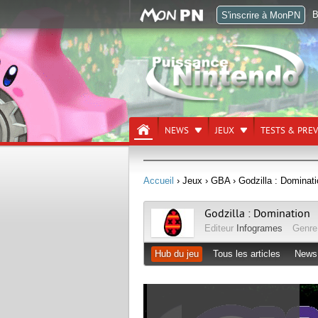
B
S'inscrire à MonPN
NEWS
JEUX
TESTS & PRE
Accueil
› Jeux
› GBA
› Godzilla : Dominat
Godzilla : Domination
Editeur
Infogrames
Genr
Hub du jeu
Tous les articles
News