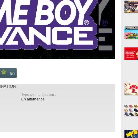
/
5
0
MINATION
Type de multijoueur :
En alternance