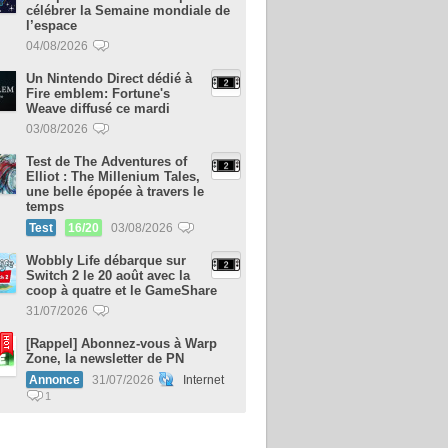
célébrer la Semaine mondiale de
l’espace
04/08/2026
Un Nintendo Direct dédié à
Fire emblem: Fortune's
Weave diffusé ce mardi
03/08/2026
Test de The Adventures of
Elliot : The Millenium Tales,
une belle épopée à travers le
temps
Test
16/20
03/08/2026
Wobbly Life débarque sur
Switch 2 le 20 août avec la
coop à quatre et le GameShare
31/07/2026
[Rappel] Abonnez-vous à Warp
Zone, la newsletter de PN
Annonce
31/07/2026
Internet
1