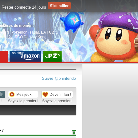
Rester connecté 14 jours
pulaires du moment
aiders
,
Pokémon (saga)
,
EA FC27
,
witch 2
,
LEGO Donkey Kong
Suivre @pnintendo
Mes jeux
Devenir fan !
!
Soyez le premier !
Soyez le premier !
/7