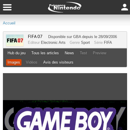
Accueil
FIFA 07
Disponible sur
GBA
depuis le 28/09/2006
Editeur
Electronic Arts
Genre
Sport
Série
FIFA
Hub du jeu
Tous les articles
News
Test
Preview
Images
Vidéos
Avis des visiteurs