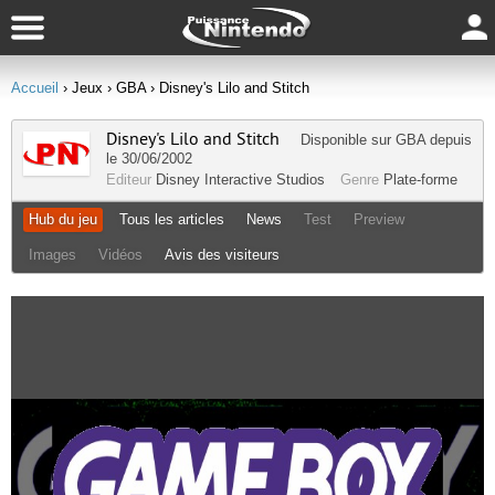
Accueil
› Jeux
› GBA
› Disney's Lilo and Stitch
Disney's Lilo and Stitch
Disponible sur
GBA
depuis
le 30/06/2002
Editeur
Disney Interactive Studios
Genre
Plate-forme
Hub du jeu
Tous les articles
News
Test
Preview
Images
Vidéos
Avis des visiteurs