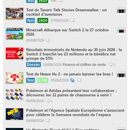
Test
18/20
hier
Test de Tavern Talk Stories Dreamwalker : un
cocktail d’aventures
Test
19/20
07/08/2026
Minecraft débarque sur Switch 2 le 27 octobre
2026
06/08/2026
Résultats trimestriels de Nintendo au 30 juin 2026 : la
Switch 2 franchit les 23 millions et le bénéfice net
grimpe de 53%
Dossier
06/08/2026
Finance et chiffres de vente
1
Test de Heave Ho 2 : ne jamais baisser les bras !
Test
17/20
05/08/2026
Pokémon et Adidas présentent leur collaboration :
découvrez les 12 paires de chaussures à venir !
05/08/2026
1
Pokémon et l'Agence Spatiale Européenne s’associent
pour célébrer la Semaine mondiale de l’espace
04/08/2026