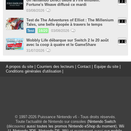
Un Nintendo Direct dédié à Fire emblem:
Fortune's Weave diffusé ce mardi
03/08/2026
Test de The Adventures of Elliot : The Millenium
Tales, une belle épopée à travers le temps
Test
16/20
03/08/2026
Wobbly Life débarque sur Switch 2 le 20 août
avec la coop à quatre et le GameShare
31/07/2026
A propos du site
|
Courriers des lecteurs
|
Contact
|
Equipe du site
|
Conditions générales d'utilisation
|
© 1997-2026 Puissance Nintendo v6 - Tous droits réservés.
Toute l'actualité de Nintendo sur consoles (
Nintendo Switch
(découvrez
aussi toutes les promos Nintendo eShop du moment
),
Wii
U
,
Nintendo 3DS
,
Nintendo DS
,
Wii
) et maintenant aussi
sur mobile
.