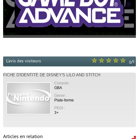
L'avis des visiteurs
/
5
0
FICHE D'IDENTITÉ DE DISNEY'S LILO AND STITCH
Console :
GBA
Genre :
Plate-forme
PEGI :
3+
Articles en relation