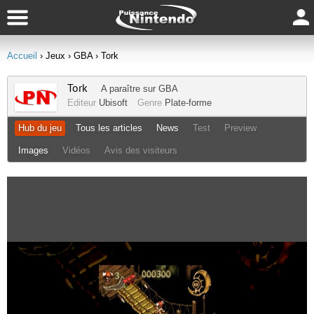
Accueil
› Jeux
› GBA
› Tork
Tork
A paraître sur
GBA
Editeur
Ubisoft
Genre
Plate-forme
Hub du jeu
Tous les articles
News
Test
Preview
Images
Vidéos
Avis des visiteurs