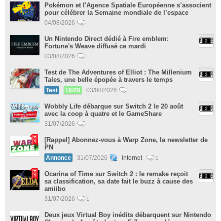
Pokémon et l'Agence Spatiale Européenne s’associent
pour célébrer la Semaine mondiale de l’espace
04/08/2026
Un Nintendo Direct dédié à Fire emblem:
Fortune's Weave diffusé ce mardi
03/08/2026
Test de The Adventures of Elliot : The Millenium
Tales, une belle épopée à travers le temps
Test
16/20
03/08/2026
Wobbly Life débarque sur Switch 2 le 20 août
avec la coop à quatre et le GameShare
31/07/2026
[Rappel] Abonnez-vous à Warp Zone, la newsletter de
PN
Annonce
31/07/2026
Internet
1
Ocarina of Time sur Switch 2 : le remake reçoit
sa classification, sa date fait le buzz à cause des
amiibo
31/07/2026
1
Deux jeux Virtual Boy inédits débarquent sur Nintendo