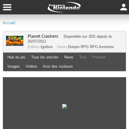
Accueil
Planet Crashers
Disponible sur
3DS
depuis le
26/07/2012
Editeur
Ignition
Genre
Donjon RPG
RPG
Aventure
Hub du jeu
Tous les articles
News
Test
Preview
Images
Vidéos
Avis des visiteurs