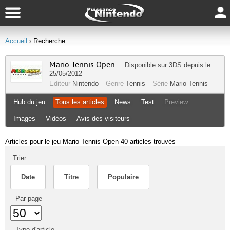
Accueil
› Recherche
Mario Tennis Open
Disponible sur
3DS
depuis le
25/05/2012
Editeur
Nintendo
Genre
Tennis
Série
Mario Tennis
Hub du jeu
Tous les articles
News
Test
Preview
Images
Vidéos
Avis des visiteurs
Articles pour le jeu Mario Tennis Open
40 articles trouvés
Trier
Date
Titre
Populaire
Par page
Type d'article