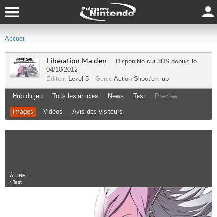
Accueil
Liberation Maiden
Disponible sur
3DS
depuis le
04/10/2012
Editeur
Level 5
Genre
Action
Shoot'em up
Hub du jeu
Tous les articles
News
Test
Preview
Images
Vidéos
Avis des visiteurs
À LIRE :
›
Test