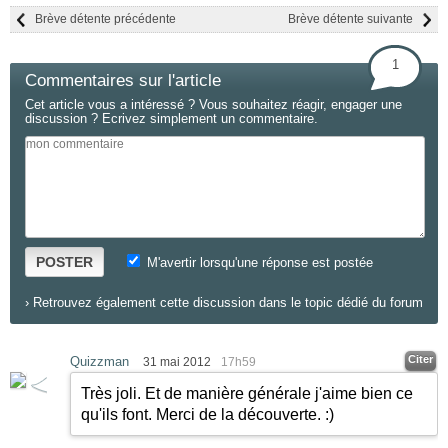
Brève détente précédente
Brève détente suivante
1
Commentaires sur l'article
Cet article vous a intéressé ? Vous souhaitez réagir, engager une
discussion ? Ecrivez simplement un commentaire.
POSTER
M'avertir lorsqu'une réponse est postée
›
Retrouvez également cette discussion dans le topic dédié du forum
Citer
Quizzman
31 mai 2012
17h59
Très joli. Et de manière générale j'aime bien ce
qu'ils font. Merci de la découverte.
:)