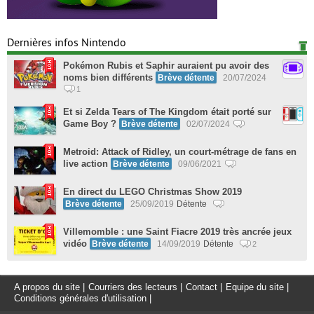
Dernières infos Nintendo
Pokémon Rubis et Saphir auraient pu avoir des
noms bien différents
Brève détente
20/07/2024
1
Et si Zelda Tears of The Kingdom était porté sur
Game Boy ?
Brève détente
02/07/2024
Metroid: Attack of Ridley, un court-métrage de fans en
live action
Brève détente
09/06/2021
En direct du LEGO Christmas Show 2019
Brève détente
25/09/2019
Détente
Villemomble : une Saint Fiacre 2019 très ancrée jeux
vidéo
Brève détente
14/09/2019
Détente
2
A propos du site
|
Courriers des lecteurs
|
Contact
|
Equipe du site
|
Conditions générales d'utilisation
|