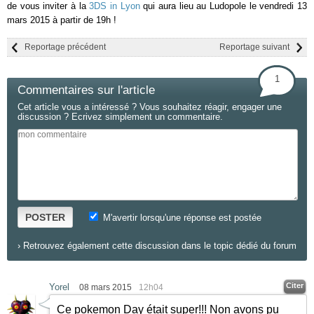
de vous inviter à la
3DS in Lyon
qui aura lieu au Ludopole le vendredi 13
mars 2015 à partir de 19h !
Reportage précédent
Reportage suivant
1
Commentaires sur l'article
Cet article vous a intéressé ? Vous souhaitez réagir, engager une
discussion ? Ecrivez simplement un commentaire.
POSTER
M'avertir lorsqu'une réponse est postée
›
Retrouvez également cette discussion dans le topic dédié du forum
Citer
Yorel
08 mars 2015
12h04
Ce pokemon Day était super!!! Non avons pu