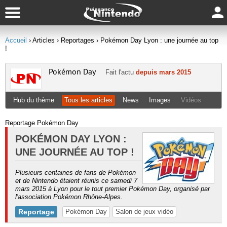
Accueil
› Articles
› Reportages
› Pokémon Day Lyon : une journée au top
!
Pokémon Day
Fait l'actu
depuis mars 2015
Hub du thème
Tous les articles
News
Images
Vidéos
Reportage Pokémon Day
POKÉMON DAY LYON :
UNE JOURNÉE AU TOP !
Plusieurs centaines de fans de Pokémon
et de Nintendo étaient réunis ce samedi 7
mars 2015 à Lyon pour le tout premier Pokémon Day, organisé par
l'association Pokémon Rhône-Alpes.
Reportage
Pokémon Day
Salon de jeux vidéo