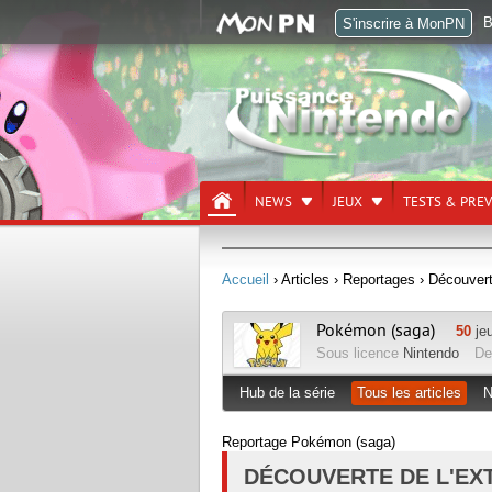
B
S'inscrire à MonPN
NEWS
JEUX
TESTS & PRE
Accueil
› Articles
› Reportages
› Découvert
Pokémon (saga)
50
jeu
Sous licence
Nintendo
De
Hub de la série
Tous les articles
N
Reportage Pokémon (saga)
DÉCOUVERTE DE L'EX