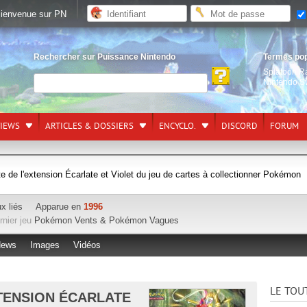
ienvenue sur PN
Rechercher sur Puissance Nintendo
Termes po
Splatoon R
Nintendo S
VIEWS
ARTICLES & DOSSIERS
ENCYCLO.
DISCORD
FORUM
e de l'extension Écarlate et Violet du jeu de cartes à collectionner Pokémon
x liés
Apparue en
1996
rnier jeu
Pokémon Vents & Pokémon Vagues
ews
Images
Vidéos
LE TOU
TENSION ÉCARLATE