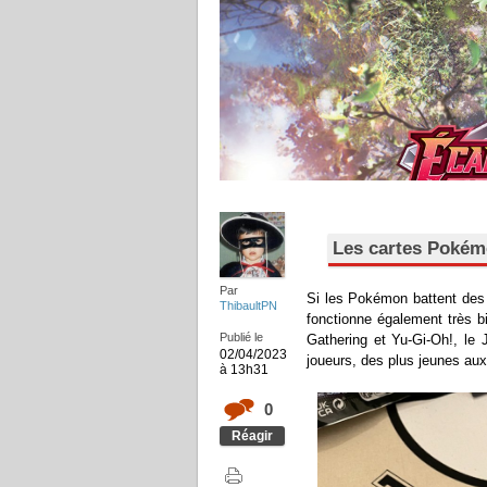
Les cartes Pokémo
Par
Si les Pokémon battent des
ThibaultPN
fonctionne également très b
Publié le
Gathering et Yu-Gi-Oh!, le
02/04/2023
joueurs, des plus jeunes aux
à 13h31
0
Réagir