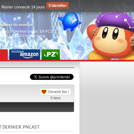
Rester connecté 14 jours
pulaires du moment
aiders
,
Pokémon (saga)
,
EA FC27
,
witch 2
,
LEGO Donkey Kong
Devenir fan !
5
fans
T DERNIER PNCAST