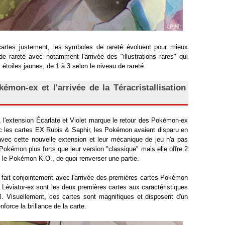
cartes justement, les symboles de rareté évoluent pour mieux
de rareté avec notamment l'arrivée des "illustrations rares" qui
étoiles jaunes, de 1 à 3 selon le niveau de rareté.
émon-ex et l'arrivée de la Téracristallisation
 l'extension Écarlate et Violet marque le retour des Pokémon-ex
ec les cartes EX Rubis & Saphir, les Pokémon avaient disparu en
avec cette nouvelle extension et leur mécanique de jeu n'a pas
 Pokémon plus forts que leur version "classique" mais elle offre 2
le Pokémon K.O., de quoi renverser une partie.
e fait conjointement avec l'arrivée des premières cartes Pokémon
et Léviator-ex sont les deux premières cartes aux caractéristiques
l. Visuellement, ces cartes sont magnifiques et disposent d'un
nforce la brillance de la carte.