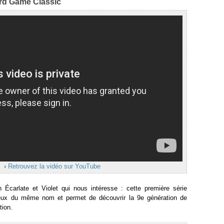
rd Game Classic
›
Retrouvez la vidéo sur YouTube
ion Écarlate et Violet qui nous intéresse : cette première série
jeux du même nom et permet de découvrir la 9e génération de
tion.