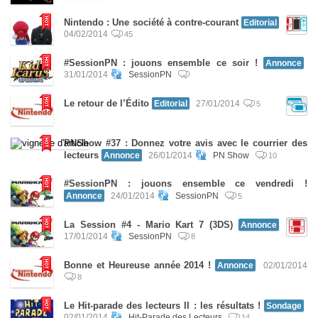
Nintendo : Une société à contre-courant
Editorial
04/02/2014
45
#SessionPN : jouons ensemble ce soir !
Annonce
31/01/2014
SessionPN
Le retour de l’Édito
Editorial
27/01/2014
5
PNShow #37 : Donnez votre avis avec le courrier des
lecteurs
Annonce
26/01/2014
PN Show
10
#SessionPN : jouons ensemble ce vendredi !
Annonce
24/01/2014
SessionPN
5
La Session #4 - Mario Kart 7 (3DS)
Annonce
17/01/2014
SessionPN
8
Bonne et Heureuse année 2014 !
Annonce
02/01/2014
8
Le Hit-parade des lecteurs II : les résultats !
Sondage
02/01/2014
Hit-Parade des Lecteurs
14