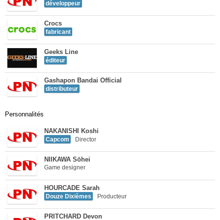
développeur
Crocs
fabricant
Geeks Line
éditeur
Gashapon Bandai Official
distributeur
Personnalités
NAKANISHI Koshi
Capcom
Director
NIIKAWA Sōhei
Game designer
HOURCADE Sarah
Douze Dixièmes
Producteur
PRITCHARD Devon