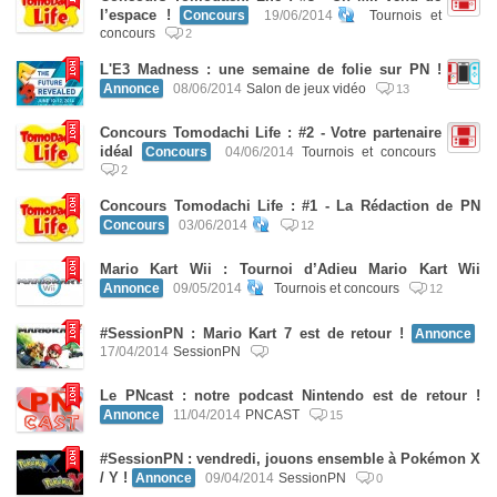
l’espace !
Concours
19/06/2014
Tournois et
concours
2
L'E3 Madness : une semaine de folie sur PN !
Annonce
08/06/2014
Salon de jeux vidéo
13
Concours Tomodachi Life : #2 - Votre partenaire
idéal
Concours
04/06/2014
Tournois et concours
2
Concours Tomodachi Life : #1 - La Rédaction de PN
Concours
03/06/2014
12
Mario Kart Wii : Tournoi d’Adieu Mario Kart Wii
Annonce
09/05/2014
Tournois et concours
12
#SessionPN : Mario Kart 7 est de retour !
Annonce
17/04/2014
SessionPN
Le PNcast : notre podcast Nintendo est de retour !
Annonce
11/04/2014
PNCAST
15
#SessionPN : vendredi, jouons ensemble à Pokémon X
/ Y !
Annonce
09/04/2014
SessionPN
0