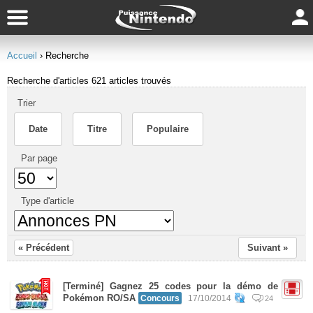
Accueil
› Recherche
Recherche d'articles
621 articles trouvés
Trier
Date
Titre
Populaire
Par page
Type d'article
« Précédent
Suivant »
[Terminé] Gagnez 25 codes pour la démo de
Pokémon RO/SA
Concours
17/10/2014
24