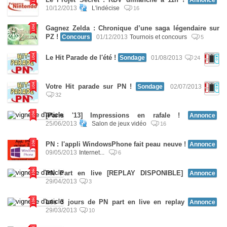
10/12/2013
L'indécise
16
Gagnez Zelda : Chronique d’une saga légendaire sur
PZ !
Concours
01/12/2013
Tournois et concours
5
Le Hit Parade de l'été !
Sondage
01/08/2013
24
Votre Hit parade sur PN !
Sondage
02/07/2013
32
[Paris '13] Impressions en rafale !
Annonce
25/06/2013
Salon de jeux vidéo
16
PN : l'appli WindowsPhone fait peau neuve !
Annonce
09/05/2013
Internet...
6
PN Part en live [REPLAY DISPONIBLE]
Annonce
29/04/2013
3
Les 3 jours de PN part en live en replay
Annonce
29/03/2013
10