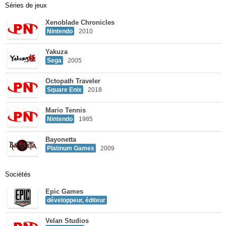
Séries de jeux
Xenoblade Chronicles
Nintendo
2010
Yakuza
Sega
2005
Octopath Traveler
Square Enix
2018
Mario Tennis
Nintendo
1985
Bayonetta
Platinum Games
2009
Sociétés
Epic Games
développeur, éditeur
Velan Studios