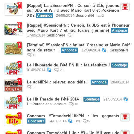
[Rappel] La #SessionPN : Ce soir à 21h, jouons
sur 3DS et Wii U avec Mario Kart 8 et Pokémon
X&Y
Annonce
24/09/2014
SessionPN
2
[Rappel] #SessionPN : Ce soir, la 3DS est à l'honneur
avec Mario Kart 7 et Kid Icarus (Terminé)
Annonce
17/09/2014
SessionPN
[Terminé] #SessionPN : Animal Crossing et Mario Golf
sont de retour !
Annonce
12/09/2014
SessionPN
1
Le Hit-parade de l'été PN III : les résultats !
Sondage
01/09/2014
20
Le #défiPN : relevez nos défis !
Annonce
28/08/2014
5
Le Hit Parade de l'été 2014 !
Sondage
21/08/2014
Hit-Parade des Lecteurs
10
Concours #TomodachiLifePN : les gagnants
Concours
14/07/2014
Mii
5
Concours Tomodachi Life : #3 - Un Mii venu de