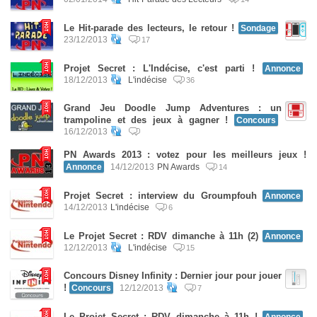
Le Hit-parade des lecteurs, le retour !
Sondage
23/12/2013
17
Projet Secret : L'Indécise, c'est parti !
Annonce
18/12/2013
L'indécise
36
Grand Jeu Doodle Jump Adventures : un
trampoline et des jeux à gagner !
Concours
16/12/2013
PN Awards 2013 : votez pour les meilleurs jeux !
Annonce
14/12/2013
PN Awards
14
Projet Secret : interview du Groumpfouh
Annonce
14/12/2013
L'indécise
6
Le Projet Secret : RDV dimanche à 11h (2)
Annonce
12/12/2013
L'indécise
15
Concours Disney Infinity : Dernier jour pour jouer
!
Concours
12/12/2013
7
Le Projet Secret : RDV dimanche à 11h !
Annonce