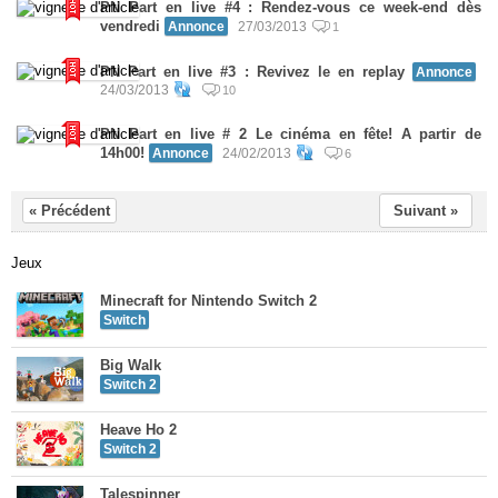
PN Part en live #4 : Rendez-vous ce week-end dès
vendredi
Annonce
27/03/2013
1
PN Part en live #3 : Revivez le en replay
Annonce
24/03/2013
10
PN Part en live # 2 Le cinéma en fête! A partir de
14h00!
Annonce
24/02/2013
6
« Précédent
Suivant »
Jeux
Minecraft for Nintendo Switch 2
Switch
Big Walk
Switch 2
Heave Ho 2
Switch 2
Talespinner