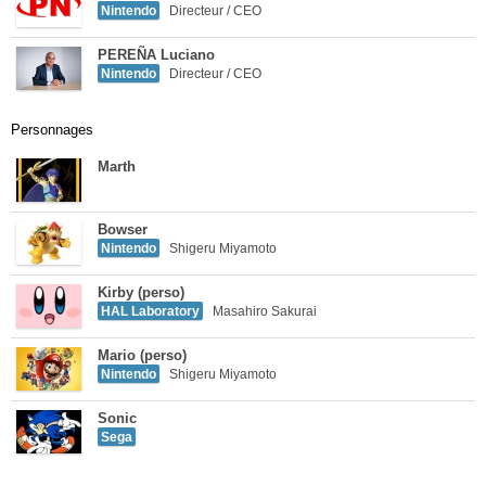
Nintendo
Directeur / CEO
PEREÑA Luciano
Nintendo
Directeur / CEO
Personnages
Marth
Bowser
Nintendo
Shigeru Miyamoto
Kirby (perso)
HAL Laboratory
Masahiro Sakurai
Mario (perso)
Nintendo
Shigeru Miyamoto
Sonic
Sega