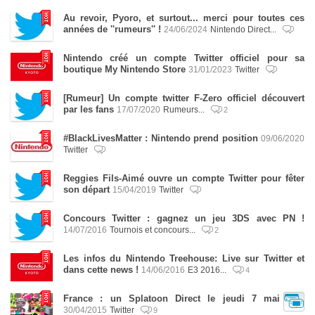
Au revoir, Pyoro, et surtout... merci pour toutes ces
années de ''rumeurs'' !
24/06/2024
Nintendo Direct...
Nintendo créé un compte Twitter officiel pour sa
boutique My Nintendo Store
31/01/2023
Twitter
[Rumeur] Un compte twitter F-Zero officiel découvert
par les fans
17/07/2020
Rumeurs...
2
#BlackLivesMatter : Nintendo prend position
09/06/2020
Twitter
Reggies Fils-Aimé ouvre un compte Twitter pour fêter
son départ
15/04/2019
Twitter
Concours Twitter : gagnez un jeu 3DS avec PN !
14/07/2016
Tournois et concours...
2
Les infos du Nintendo Treehouse: Live sur Twitter et
dans cette news !
14/06/2016
E3 2016...
4
France : un Splatoon Direct le jeudi 7 mai
30/04/2015
Twitter
9