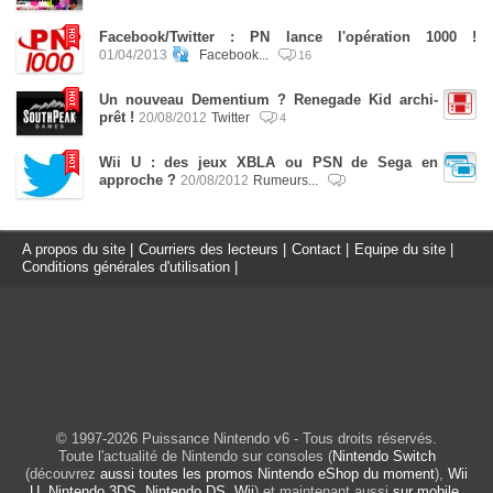
Facebook/Twitter : PN lance l'opération 1000 !
01/04/2013
Facebook...
16
Un nouveau Dementium ? Renegade Kid archi-
prêt !
20/08/2012
Twitter
4
Wii U : des jeux XBLA ou PSN de Sega en
approche ?
20/08/2012
Rumeurs...
A propos du site
|
Courriers des lecteurs
|
Contact
|
Equipe du site
|
Conditions générales d'utilisation
|
© 1997-2026 Puissance Nintendo v6 - Tous droits réservés.
Toute l'actualité de Nintendo sur consoles (
Nintendo Switch
(découvrez
aussi toutes les promos Nintendo eShop du moment
),
Wii
U
,
Nintendo 3DS
,
Nintendo DS
,
Wii
) et maintenant aussi
sur mobile
.