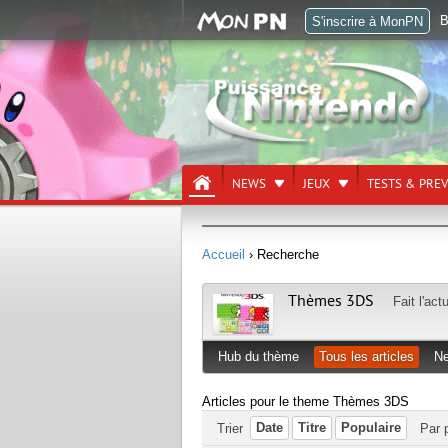
B
S'inscrire à MonPN
NEWS
JEUX
TESTS & PRE
Accueil
› Recherche
Thèmes 3DS
Fait l'act
Hub du thème
Tous les articles
N
Articles pour le theme Thèmes 3DS
Date
Titre
Populaire
Trier
Par 