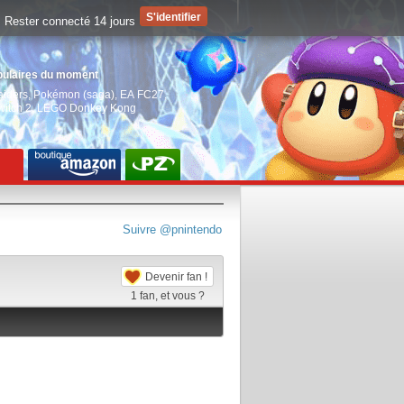
Rester connecté 14 jours
pulaires du moment
aiders
,
Pokémon (saga)
,
EA FC27
,
witch 2
,
LEGO Donkey Kong
Suivre @pnintendo
Devenir fan !
1
fan, et vous ?