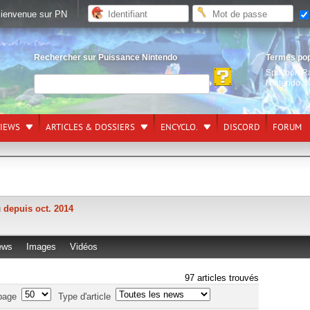
ienvenue sur PN
Rechercher sur Puissance Nintendo
Termes po
Splatoon R
Nintendo S
VIEWS
ARTICLES & DOSSIERS
ENCYCLO.
DISCORD
FORUM
u
depuis oct. 2014
ews
Images
Vidéos
97 articles trouvés
page
Type d'article