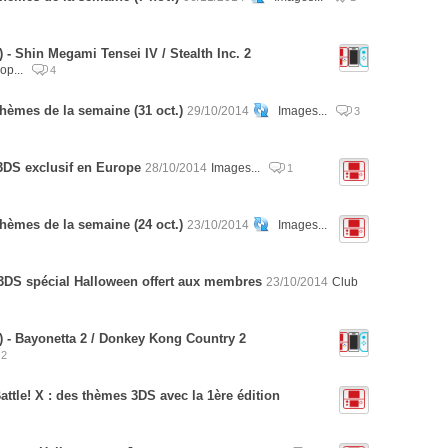
 - Shin Megami Tensei IV / Stealth Inc. 2
op...
4
hèmes de la semaine (31 oct.)
29/10/2014
Images...
3
3DS exclusif en Europe
28/10/2014
Images...
1
hèmes de la semaine (24 oct.)
23/10/2014
Images...
3DS spécial Halloween offert aux membres
23/10/2014
Club
) - Bayonetta 2 / Donkey Kong Country 2
2
ttle! X : des thèmes 3DS avec la 1ère édition