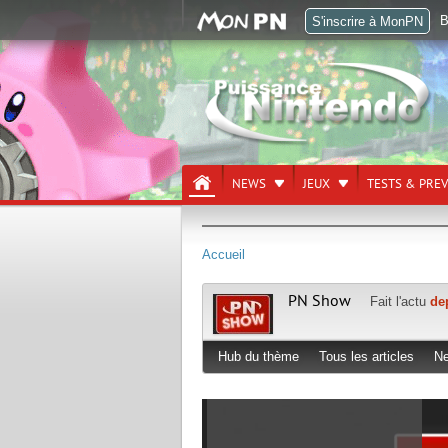
B
S'inscrire à MonPN
NEWS
JEUX
TESTS & PRE
Accueil
PN Show
Fait l'actu
de
Hub du thème
Tous les articles
N