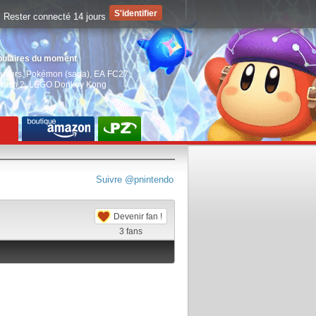
Rester connecté 14 jours
pulaires du moment
aiders
,
Pokémon (saga)
,
EA FC27
,
witch 2
,
LEGO Donkey Kong
Suivre @pnintendo
Devenir fan !
3
fans