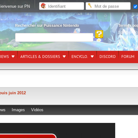
ienvenue sur PN
Rechercher sur Puissance Nintendo
Termes po
Splatoon R
Nintendo S
VIEWS
ARTICLES & DOSSIERS
ENCYCLO.
DISCORD
FORUM
puis juin 2012
ews
Images
Vidéos