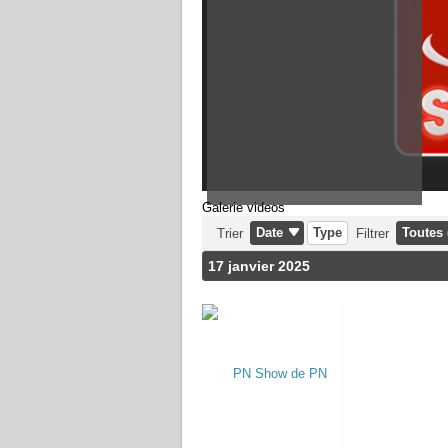
Galerie videos
Date
Type
Toutes 
Trier
Filtrer
17 janvier 2025