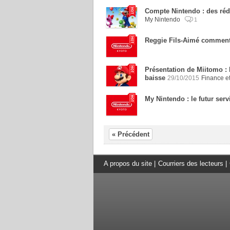
Compte Nintendo : des réd
My Nintendo
1
Reggie Fils-Aimé comment
Présentation de Miitomo : 
baisse
29/10/2015
Finance et
My Nintendo : le futur ser
« Précédent
A propos du site
|
Courriers des lecteurs
|