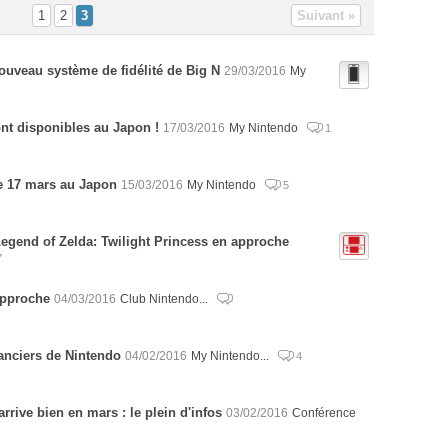
1
2
3
Suivant »
ouveau système de fidélité de Big N
29/03/2016
My
nt disponibles au Japon !
17/03/2016
My Nintendo
1
le 17 mars au Japon
15/03/2016
My Nintendo
5
egend of Zelda: Twilight Princess en approche
7
approche
04/03/2016
Club Nintendo...
anciers de Nintendo
04/02/2016
My Nintendo...
4
rrive bien en mars : le plein d'infos
03/02/2016
Conférence