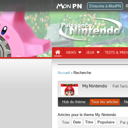
B
S'inscrire à MonPN
NEWS
JEUX
TESTS & PRE
Accueil
› Recherche
My Nintendo
Fait l'ac
Hub du thème
Tous les articles
N
Articles pour le theme My Nintendo
Date
Titre
Populaire
Trier
Par 