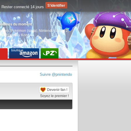
Rester connecté 14 jours
pulaires du moment
aiders
,
Pokémon (saga)
,
Nintendo Switch 2
,
EGO Donkey Kong
Suivre @pnintendo
Devenir fan !
Soyez le premier !