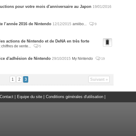
uctions pour votre mois d'anniversaire au Japon
19/01/2016
e l’année 2016 de Nintendo
12/12/2015
amiibo...
9
les actions de Nintendo et de DeNA en très forte
 chiffres de vente...
5
vice d'adhésion de Nintendo
29/10/2015
My Nintendo
19
1
2
3
Suivant »
Contact
|
Equipe du site
|
Conditions générales d'utilisation
|