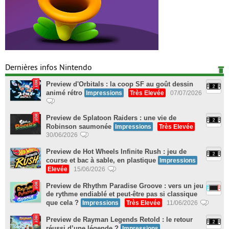
Dernières infos Nintendo
Preview d'Orbitals : la coop SF au goût dessin
animé rétro
Impressions
Très Elevée
07/07/2026
Preview de Splatoon Raiders : une vie de
Robinson saumonée
Impressions
Très Elevée
30/06/2026
Preview de Hot Wheels Infinite Rush : jeu de
course et bac à sable, en plastique
Impressions
Elevée
15/06/2026
Preview de Rhythm Paradise Groove : vers un jeu
de rythme endiablé et peut-être pas si classique
que cela ?
Impressions
Très Elevée
11/06/2026
Preview de Rayman Legends Retold : le retour
réussi d’une légende ?
Impressions