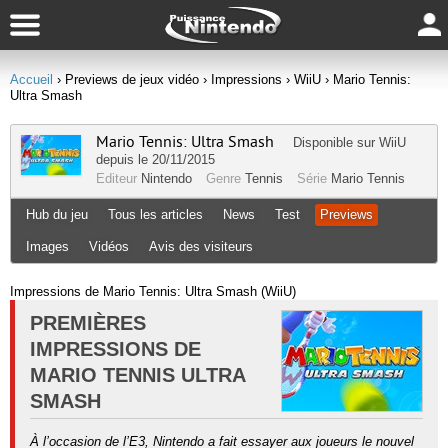
Accueil
› Previews de jeux vidéo
› Impressions
› WiiU
› Mario Tennis:
Ultra Smash
Mario Tennis: Ultra Smash
Disponible sur
WiiU
depuis le 20/11/2015
Editeur
Nintendo
Genre
Tennis
Série
Mario Tennis
Hub du jeu
Tous les articles
News
Test
Previews
Images
Vidéos
Avis des visiteurs
Impressions de Mario Tennis: Ultra Smash (WiiU)
PREMIÈRES
IMPRESSIONS DE
MARIO TENNIS ULTRA
SMASH
À l’occasion de l’E3, Nintendo a fait essayer aux joueurs le nouvel