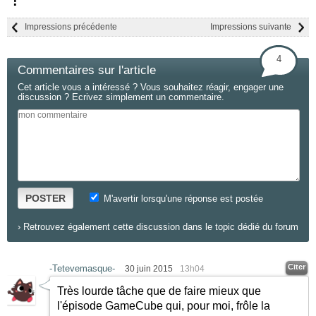
!
Impressions précédente
Impressions suivante
4
Commentaires sur l'article
Cet article vous a intéressé ? Vous souhaitez réagir, engager une
discussion ? Ecrivez simplement un commentaire.
POSTER
M'avertir lorsqu'une réponse est postée
›
Retrouvez également cette discussion dans le topic dédié du forum
Citer
-Tetevemasque-
30 juin 2015
13h04
Très lourde tâche que de faire mieux que
l'épisode GameCube qui, pour moi, frôle la