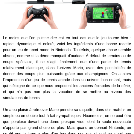
Le moins que l’on puisse dire est en tout cas que le jeu tourne bien :
rapide, dynamique et coloré, voici les ingrédients d’une bonne recette
pour un jeu de sport made in Nintendo. Toutefois, quelque chose semble
absent, comme si la démo manquait d’audace. À défaut de terrains ou de
coups spéciaux, il ne s’agit finalement que d’une partie de tennis
relativement classique, dans l’univers Mario, avec des possibilités de
donner des coups plus puissants grâce aux champignons. On a alors
l’impression d’un jeu de tennis arcade dans un univers bon enfant, mais
qui s’éloigne de ce que nous proposent les anciens épisodes de la série,
et qui n’a pas non plus la vocation de se mettre au niveau des
simulations de tennis.
On a eu plaisir à retrouver Mario prendre sa raquette, dans des matchs en
simple ou en double tout à fait sympathiques. Néanmoins, on ne peut être
que perplexe devant une démo presque vide, dont la seule nouveauté
n’apporte pas grand-chose de plus. Mais quand on connait Nintendo, on
se dit que la firme a plus d’un tour dans son sac et qu’il ne s’agit que