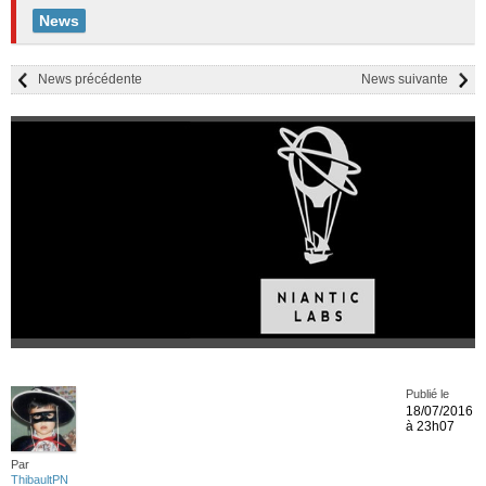
News
News précédente
News suivante
Publié le
18/07/2016
à 23h07
Par
ThibaultPN