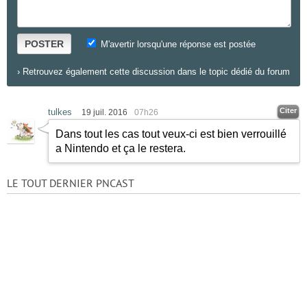
POSTER
M'avertir lorsqu'une réponse est postée
›
Retrouvez également cette discussion dans le topic dédié du forum
Citer
tulkes
19 juil. 2016
07h26
Dans tout les cas tout veux-ci est bien verrouillé
a Nintendo et ça le restera.
LE TOUT DERNIER PNCAST