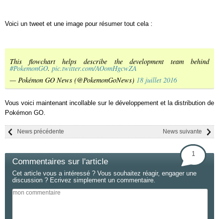
Voici un tweet et une image pour résumer tout cela :
This flowchart helps describe the development team behind
#PokemonGO
.
pic.twitter.com/AOomHgcwZA
— Pokémon GO News (@PokemonGoNews)
18 juillet 2016
Vous voici maintenant incollable sur le développement et la distribution de
Pokémon GO.
News précédente
News suivante
1
Commentaires sur l'article
Cet article vous a intéressé ? Vous souhaitez réagir, engager une
discussion ? Ecrivez simplement un commentaire.