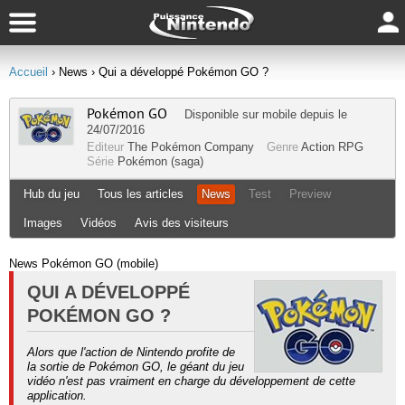
Accueil
› News
› Qui a développé Pokémon GO ?
Pokémon GO
Disponible sur
mobile
depuis le
24/07/2016
Editeur
The Pokémon Company
Genre
Action RPG
Série
Pokémon (saga)
Hub du jeu
Tous les articles
News
Test
Preview
Images
Vidéos
Avis des visiteurs
News Pokémon GO (mobile)
QUI A DÉVELOPPÉ
POKÉMON GO ?
Alors que l'action de Nintendo profite de
la sortie de Pokémon GO, le géant du jeu
vidéo n'est pas vraiment en charge du développement de cette
application.