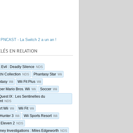
PNCAST - La Switch 2 a un an !
LÉS EN RELATION
 Evil : Deadly Silence
NDS
i Collection
Phantasy Star
NDS
Wii
ntasy
Wii Fit Plus
Wii
Wii
r Mario Bros. Wii
Soccer
Wii
Wii
uest IX : Les Sentinelles du
nt
NDS
rt Wii
Wii Fit
Wii
Wii
Hunter 3
Wii Sports Resort
Wii
Wii
 Eleven 2
NDS
rney Investigations : Miles Edgeworth
NDS