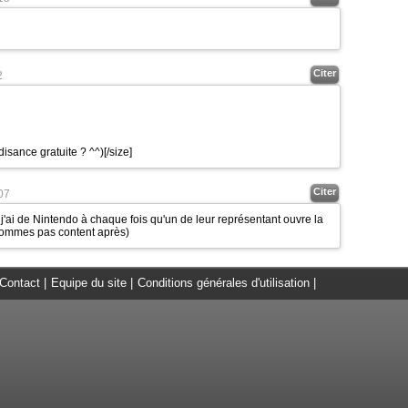
Citer
2
disance gratuite ? ^^)
[/size]
Citer
07
j'ai de Nintendo à chaque fois qu'un de leur représentant ouvre la
hommes pas content après)
Contact
|
Equipe du site
|
Conditions générales d'utilisation
|