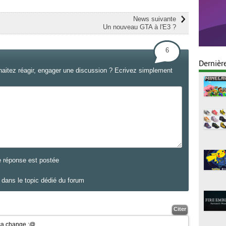
News suivante
Un nouveau GTA à l'E3 ?
6
Dernièr
haitez réagir, engager une discussion ? Ecrivez simplement
e réponse est postée
dans le topic dédié du forum
Citer
 ça change
:@