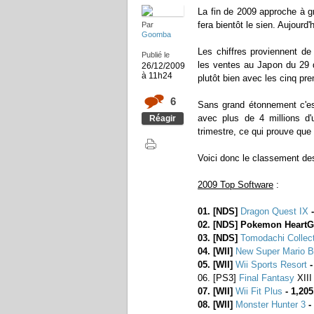
La fin de 2009 approche à g
fera bientôt le sien. Aujourd
Par
Goomba
Les chiffres proviennent d
Publié le
les ventes au Japon du 29 
26/12/2009
à 11h24
plutôt bien avec les cinq pr
6
Sans grand étonnement c'e
avec plus de 4 millions d'
Réagir
trimestre, ce qui prouve que 
Voici donc le classement de
2009 Top Software
:
01. [NDS]
Dragon Quest IX
-
02. [NDS] Pokemon HeartGo
03. [NDS]
Tomodachi Collec
04. [WII]
New Super Mario B
05. [WII]
Wii Sports Resort
-
06. [PS3]
Final Fantasy
XIII
07. [WII]
Wii Fit Plus
- 1,205
08. [WII]
Monster Hunter 3
-