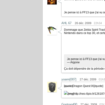
Je pense ici à FF13 que j'ai vu 
AHL 67
26 déc. 2009
22h34
Dommage que Zelda Spirit Tracks 
Nintendo dans ce top 30, et cer
Je pense ici à FF13 que j'ai 
— Argone
Ça doit dépendre de la période u
yoann[007]
27 déc. 2009
01h
[quote]
Dragon Quest IX
[/quote]
[img]
http://neo.6pix.fr/1261
Gontrand00
27 déc. 2009
02h