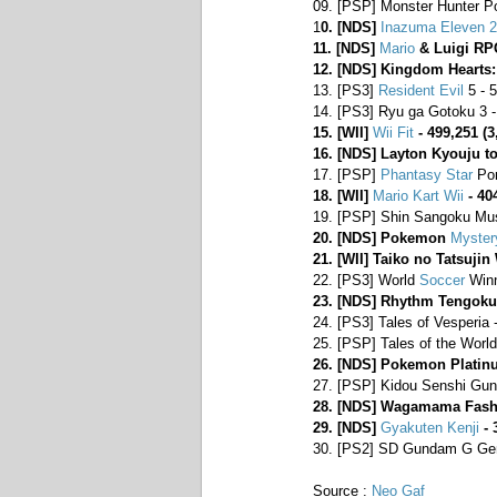
09. [PSP] Monster Hunter Po
1
0. [NDS]
Inazuma Eleven 2
11. [NDS]
Mario
& Luigi RPG
12. [NDS] Kingdom Hearts: 
13. [PS3]
Resident Evil
5 - 
14. [PS3] Ryu ga Gotoku 3 -
15. [WII]
Wii Fit
- 499,251 (3
16. [NDS] Layton Kyouju to
17. [PSP]
Phantasy Star
Por
18. [WII]
Mario Kart Wii
- 40
19. [PSP] Shin Sangoku Mus
20. [NDS] Pokemon
Myster
21. [WII] Taiko no Tatsujin 
22. [PS3] World
Soccer
Winn
23. [NDS] Rhythm Tengoku 
24. [PS3] Tales of Vesperia 
25. [PSP] Tales of the Worl
26. [NDS] Pokemon Platinum
27. [PSP] Kidou Senshi Gu
28. [NDS] Wagamama Fashio
29. [NDS]
Gyakuten Kenji
- 
30. [PS2] SD Gundam G Gen
Source :
Neo Gaf