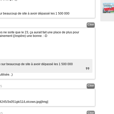
sur beaucoup de site à avoir dépassé les 1 500 000
Citer
ne sorte que le 23, ça aurait fait une place de plus pour
tainement (j'espère) une bonne.
:-D
vu sur beaucoup de site à avoir dépassé les 1 500 000
tilisée.
;)
Citer
35
874245/3s051gk/11/Lolcows.jpg
[/img]
Citer
15