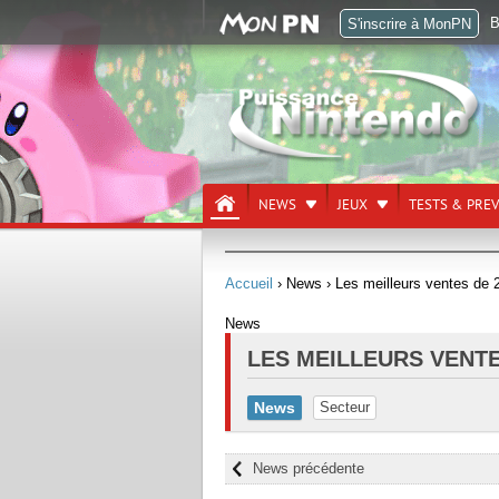
B
S'inscrire à MonPN
NEWS
JEUX
TESTS & PRE
Accueil
› News
› Les meilleurs ventes de
News
LES MEILLEURS VENTE
News
Secteur
News précédente