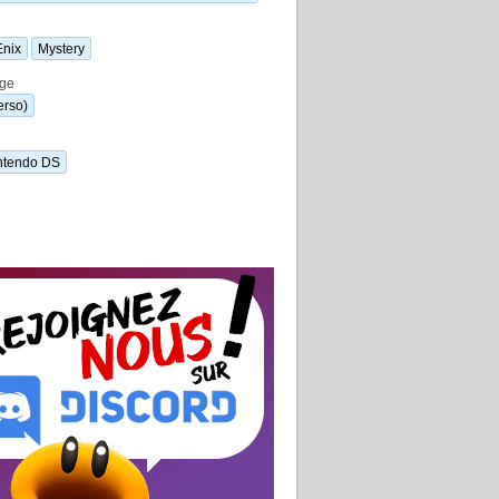
Enix
Mystery
ge
erso)
ntendo DS