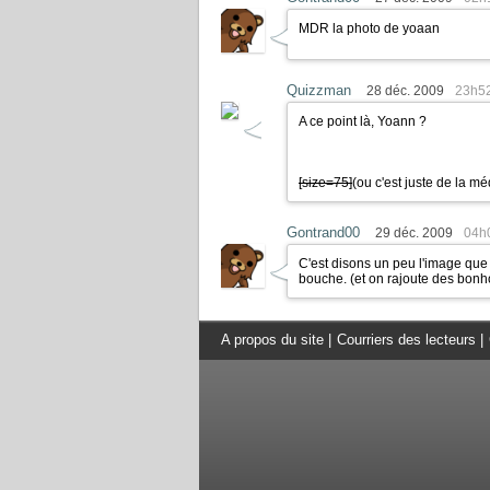
MDR la photo de yoaan
Quizzman
28 déc. 2009
23h5
A ce point là, Yoann ?
[size=75]
(ou c'est juste de la mé
Gontrand00
29 déc. 2009
04h
C'est disons un peu l'image que 
bouche. (et on rajoute des bon
A propos du site
|
Courriers des lecteurs
|