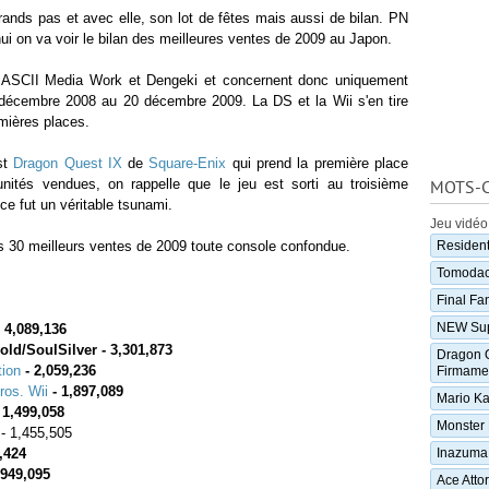
rands pas et avec elle, son lot de fêtes mais aussi de bilan. PN
'hui on va voir le bilan des meilleures ventes de 2009 au Japon.
e ASCII Media Work et Dengeki et concernent donc uniquement
décembre 2008 au 20 décembre 2009. La DS et la Wii s'en tire
emières places.
st
Dragon Quest IX
de
Square-Enix
qui prend la première place
unités vendues, on rappelle que le jeu est sorti au troisième
MOTS-C
ce fut un véritable tsunami.
Jeu vidéo
s 30 meilleurs ventes de 2009 toute console confondue.
Resident
Tomodach
Final Fa
NEW Supe
 4,089,136
ld/SoulSilver - 3,301,873
Dragon Q
tion
- 2,059,236
Firmame
ros. Wii
- 1,897,089
Mario Ka
 1,499,058
Monster 
 - 1,455,505
,424
Inazuma
 949,095
Ace Atto