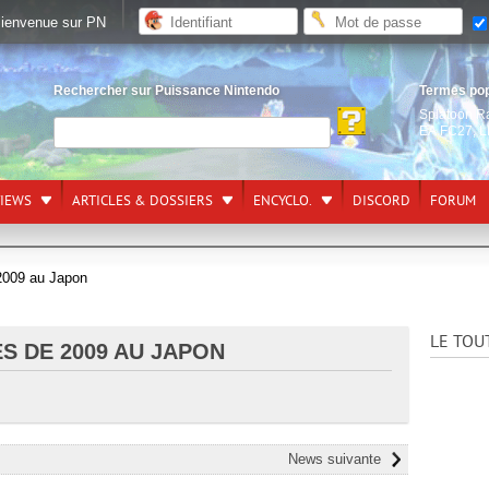
ienvenue sur PN
Rechercher sur Puissance Nintendo
Termes po
Splatoon R
EA FC27
,
L
VIEWS
ARTICLES & DOSSIERS
ENCYCLO.
DISCORD
FORUM
 2009 au Japon
LE TOU
S DE 2009 AU JAPON
News suivante