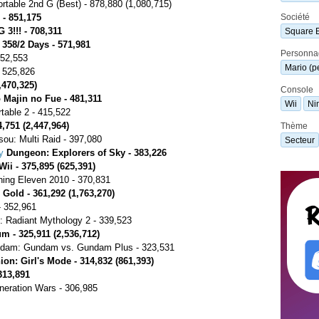
rtable 2nd G (Best) - 878,880 (1,080,715)
- 851,175
Société
 3!!! - 708,311
Square 
358/2 Days - 571,981
Personna
552,553
Mario (p
 525,826
,470,325)
Console
 Majin no Fue - 481,311
Wii
Ni
table 2 - 415,522
4,751 (2,447,964)
Thème
ou: Multi Raid - 397,080
Secteur
y
Dungeon: Explorers of Sky - 383,226
Wii - 375,895 (625,391)
ing Eleven 2010 - 370,831
Gold - 361,292 (1,763,270)
- 352,961
d: Radiant Mythology 2 - 339,523
 - 325,911 (2,536,712)
ndam: Gundam vs. Gundam Plus - 323,531
n: Girl's Mode - 314,832 (861,393)
313,891
eration Wars - 306,985