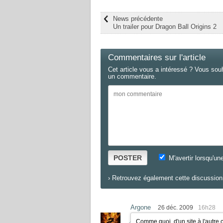
News précédente
Un trailer pour Dragon Ball Origins 2
Commentaires sur l'article
Cet article vous a intéressé ? Vous sou
un commentaire.
POSTER
M'avertir lorsqu'un
›
Retrouvez également cette discussion 
Argone
26 déc. 2009
16h28
Comme quoi, d'un site à l'autre