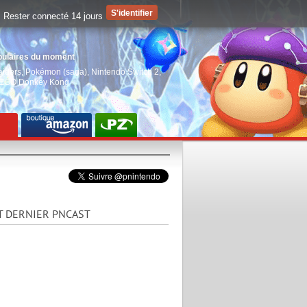
Rester connecté 14 jours
pulaires du moment
aiders
,
Pokémon (saga)
,
Nintendo Switch 2
,
EGO Donkey Kong
T DERNIER PNCAST