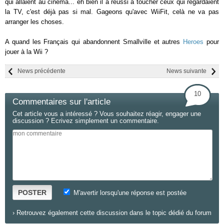
qui allaient au cinéma... eh bien il a réussi à toucher ceux qui regardaient
la TV, c'est déjà pas si mal. Gageons qu'avec WiiFit, celà ne va pas
arranger les choses.
A quand les Français qui abandonnent Smallville et autres
Heroes
pour
jouer à la Wii ?
News précédente
News suivante
10
Commentaires sur l'article
Cet article vous a intéressé ? Vous souhaitez réagir, engager une
discussion ? Ecrivez simplement un commentaire.
POSTER
M'avertir lorsqu'une réponse est postée
›
Retrouvez également cette discussion dans le topic dédié du forum