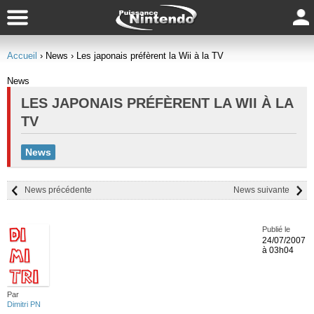
Accueil
› News
› Les japonais préfèrent la Wii à la TV
News
LES JAPONAIS PRÉFÈRENT LA WII À LA
TV
News
News précédente
News suivante
Publié le
24/07/2007
à 03h04
Par
Dimitri PN