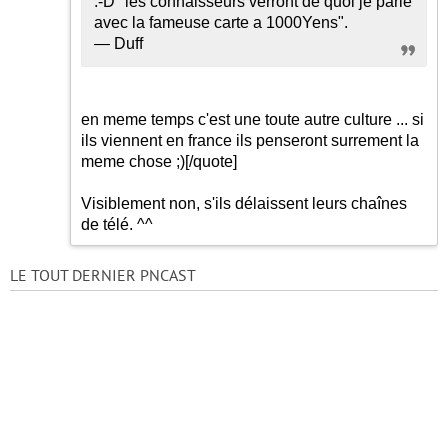
:-D
"les connaisseurs verront de quoi je parle
avec la fameuse carte a 1000Yens".
— Duff
en meme temps c'est une toute autre culture ... si
ils viennent en france ils penseront surrement la
meme chose
;)
[/quote]
Visiblement non, s'ils délaissent leurs chaînes
de télé. ^^
LE TOUT DERNIER PNCAST