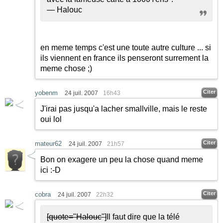
— Halouc
en meme temps c'est une toute autre culture ... si
ils viennent en france ils penseront surrement la
meme chose
;)
Citer
yobenm
24 juil. 2007
16h43
J'irai pas jusqu'a lacher smallville, mais le reste
oui lol
Citer
mateur62
24 juil. 2007
21h57
Bon on exagere un peu la chose quand meme
ici
:-D
Citer
cobra
24 juil. 2007
22h32
[quote="Halouc"]
Il faut dire que la télé