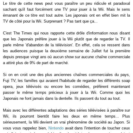
Le titre de cette news peut vous paraître un peu ridicule et paradoxal
sachant qu'il faut forcément une TV pour jouer à la Wii. Mais le sens
émanant de ce titre est tout autre. Les japonais ont en effet bien mit la
TV de côté pour la Wii. Surprenant ? Pas tant que ça...
C'est The Times qui nous rapporte cette drôle d'information nous disant
que les Japonais préfère jouer à la Wii plutôt que de regarder la TV. Il
parle même 'd'abandon de la télévision'. En effet, cela se ressent dans
les audiences puisque la deuxième semaine de Juillet fut la première
depuis presque vingt ans où aucun show sur aucune chaîne commerciale
a attiré plus de 9% de part de marché.
Si on en croit une des plus anciennes chaînes commerciales du pays,
Fuji TV, les familles qui avaient l'habitude de regarder les différents soap
opera, jeux télévisés ou encore les comédies, préfèrent maintenant
passer le même temps précieux à jouer à la Wii. Comme quoi les
Japonais ne font jamais dans la dentelle. Ils passent du tout au tout.
Mais avec les différentes adaptations des séries télévisées à paraître sur
Wii, ils pourront bientôt faire les deux en même temps... Plus
sérieusement, la Wii devient un vrai phénomène de société au Japon. Si
vous vous rappelez bien,
Nintendo
avait dans l'intention de toucher ceux