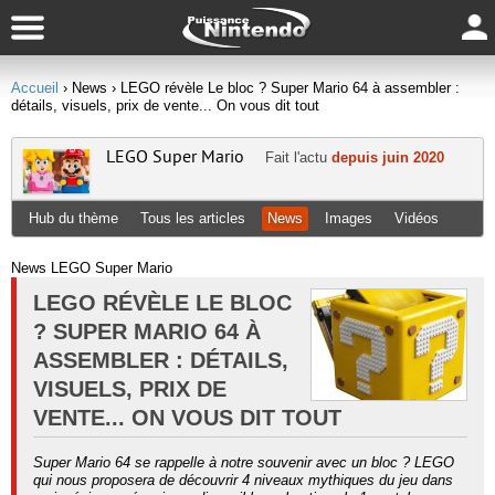
Accueil
› News
› LEGO révèle Le bloc ? Super Mario 64 à assembler :
détails, visuels, prix de vente... On vous dit tout
LEGO Super Mario
Fait l'actu
depuis juin 2020
Hub du thème
Tous les articles
News
Images
Vidéos
News LEGO Super Mario
LEGO RÉVÈLE LE BLOC
? SUPER MARIO 64 À
ASSEMBLER : DÉTAILS,
VISUELS, PRIX DE
VENTE... ON VOUS DIT TOUT
Super Mario 64 se rappelle à notre souvenir avec un bloc ? LEGO
qui nous proposera de découvrir 4 niveaux mythiques du jeu dans