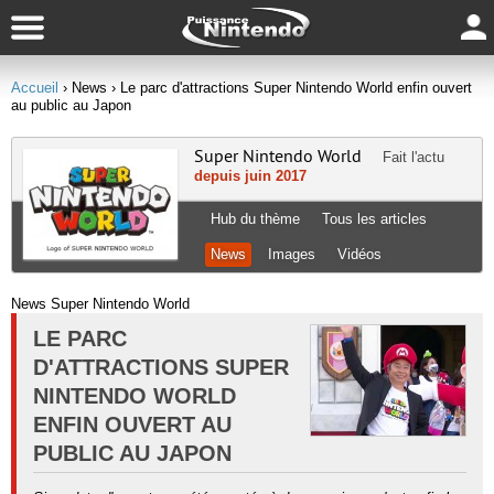
Accueil
› News
› Le parc d'attractions Super Nintendo World enfin ouvert
au public au Japon
Super Nintendo World
Fait l'actu
depuis juin 2017
Hub du thème
Tous les articles
News
Images
Vidéos
News Super Nintendo World
LE PARC
D'ATTRACTIONS SUPER
NINTENDO WORLD
ENFIN OUVERT AU
PUBLIC AU JAPON