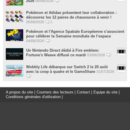
2026
06/08/2026
Pokémon et Adidas présentent leur collaboration :
découvrez les 12 paires de chaussures à venir !
05/08/2026
1
Pokémon et l'Agence Spatiale Européenne s’associent
pour célébrer la Semaine mondiale de l’espace
04/08/2026
Un Nintendo Direct dédié à Fire emblem:
Fortune's Weave diffusé ce mardi
03/08/2026
Wobbly Life débarque sur Switch 2 le 20 août
avec la coop à quatre et le GameShare
31/07/2026
A propos du site
|
Courriers des lecteurs
|
Contact
|
Equipe du site
|
Conditions générales d'utilisation
|