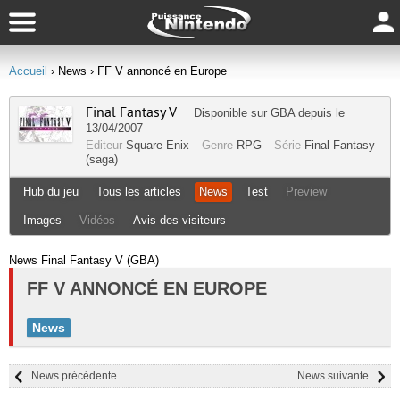
Accueil
› News
› FF V annoncé en Europe
Final Fantasy V
Disponible sur
GBA
depuis le
13/04/2007
Editeur
Square Enix
Genre
RPG
Série
Final Fantasy
(saga)
Hub du jeu
Tous les articles
News
Test
Preview
Images
Vidéos
Avis des visiteurs
News Final Fantasy V (GBA)
FF V ANNONCÉ EN EUROPE
News
News précédente
News suivante