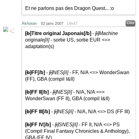
Et ne parlons pas des Dragon Quest... :o
Citer
Akhoran
02 janv. 2007
14h47
[b]
Titre original Japonais
[/b]
-
[i]
Machine
originale
[/i]
- sortie US, sortie EUR <=>
adaptation(s)
[b]
FF
[/b]
-
[i]
NES
[/i]
- FF, N/A <=> WonderSwan
(FF), GBA (compil I&II)
[b]
FF II
[/b]
-
[i]
NES
[/i]
- N/A, N/A <=>
WonderSwan (FF II), GBA (compil I&II)
[b]
FF III
[/b]
-
[i]
NES
[/i]
- N/A, N/A <=> DS (FF III)
[b]
FF IV
[/b]
-
[i]
SNES
[/i]
- FF II, N/A <=> PS
(Compil Final Fantasy Chronicles & Anthology),
GBA (FF IV)