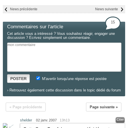
News précédente
News suivante
15
Commentaires sur l'article
Cet article vous a intéressé ? Vous souhaitez réagir, engager une
discussion ? Ecrivez simplement un commentaire.
POSTER
M'avertir lorsqu'une réponse est postée
›
Retrouvez également cette discussion dans le topic dédié du forum
« Page précédente
Page suivante »
Citer
shelder
02 janv. 2007
13h13