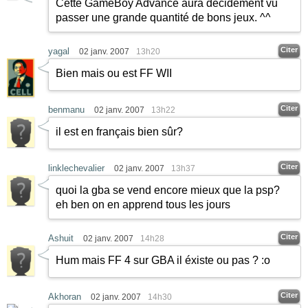
Cette GameBoy Advance aura décidément vu
passer une grande quantité de bons jeux. ^^
Citer
yagal
02 janv. 2007
13h20
Bien mais ou est FF WII
Citer
benmanu
02 janv. 2007
13h22
il est en français bien sûr?
Citer
linklechevalier
02 janv. 2007
13h37
quoi la gba se vend encore mieux que la psp?
eh ben on en apprend tous les jours
Citer
Ashuit
02 janv. 2007
14h28
Hum mais FF 4 sur GBA il éxiste ou pas ? :o
Citer
Akhoran
02 janv. 2007
14h30