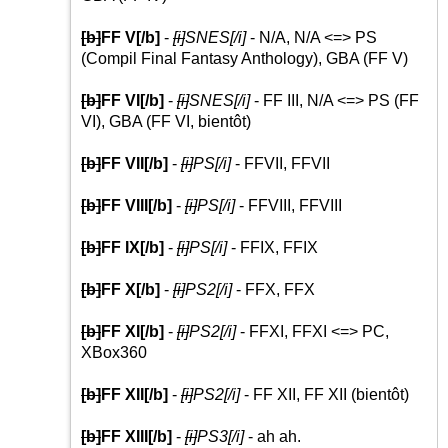
[b]
FF V
[/b]
-
[i]
SNES
[/i]
- N/A, N/A <=> PS
(Compil Final Fantasy Anthology), GBA (FF V)
[b]
FF VI
[/b]
-
[i]
SNES
[/i]
- FF III, N/A <=> PS (FF
VI), GBA (FF VI, bientôt)
[b]
FF VII
[/b]
-
[i]
PS
[/i]
- FFVII, FFVII
[b]
FF VIII
[/b]
-
[i]
PS
[/i]
- FFVIII, FFVIII
[b]
FF IX
[/b]
-
[i]
PS
[/i]
- FFIX, FFIX
[b]
FF X
[/b]
-
[i]
PS2
[/i]
- FFX, FFX
[b]
FF XI
[/b]
-
[i]
PS2
[/i]
- FFXI, FFXI <=> PC,
XBox360
[b]
FF XII
[/b]
-
[i]
PS2
[/i]
- FF XII, FF XII (bientôt)
[b]
FF XIII
[/b]
-
[i]
PS3
[/i]
- ah ah.