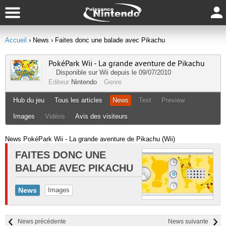
Accueil
› News
› Faites donc une balade avec Pikachu
PokéPark Wii - La grande aventure de Pikachu
Disponible sur
Wii
depuis le 09/07/2010
Editeur
Nintendo
Genre
Hub du jeu
Tous les articles
News
Test
Preview
Images
Vidéos
Avis des visiteurs
News PokéPark Wii - La grande aventure de Pikachu (Wii)
FAITES DONC UNE
BALADE AVEC PIKACHU
News
Images
News précédente
News suivante