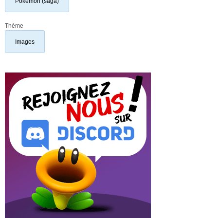
Pokémon (saga)
Thème
Images