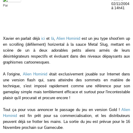
02/11/2004
Par
à 14h41
Xavier en parlait déjà
ici
et
là
,
Alien Hominid
est un jeu type shoot'em up
en scrolling (défilement) horizental à la sauce Metal Slug, mettant en
scène de un à deux adorables petits aliens armés de leurs
désintégrateurs respectifs et évoluant dans des niveaux dépaysants aux
graphismes cartoonesques.
A l'origine,
Alien Hominid
était exclusivement jouable sur Internet dans
une version flash qui, sans atteindre des sommets en matière de
technique, s'est imposé rapidement comme une référence pour son
gameplay simple mais terriblement efficace et surtout pour l'incontestable
plaisir qu'il procurait et procure encore !
Tout ça pour vous annoncer le passage du jeu en version Gold !
Alien
Hominid
est fin prêt pour sa commercialisation, et les distributeurs
peuvent déjà se frotter les mains. La sortie du jeu est prévue pour le 16
Novembre prochain sur Gamecube.