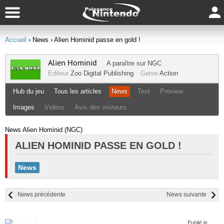
Accueil
› News
› Alien Hominid passe en gold !
Alien Hominid
A paraître sur
NGC
Editeur
Zoo Digital Publishing
Genre
Action
Hub du jeu
Tous les articles
News
Test
Preview
Images
Vidéos
Avis des visiteurs
News Alien Hominid (NGC)
ALIEN HOMINID PASSE EN GOLD !
News
News précédente
News suivante
Publié le