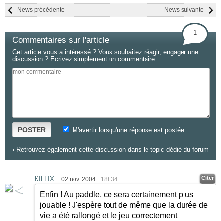
News précédente
News suivante
1
Commentaires sur l'article
Cet article vous a intéressé ? Vous souhaitez réagir, engager une
discussion ? Ecrivez simplement un commentaire.
POSTER
M'avertir lorsqu'une réponse est postée
›
Retrouvez également cette discussion dans le topic dédié du forum
Citer
KILLIX
02 nov. 2004
18h34
Enfin ! Au paddle, ce sera certainement plus
jouable ! J'espère tout de même que la durée de
vie a été rallongé et le jeu correctement