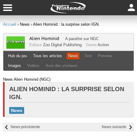
Accueil
› News
› Alien Hominid : la surprise selon IGN.
Alien Hominid
A paraître sur
NGC
Editeur
Zoo Digital Publishing
Genre
Action
Hub du jeu
Tous les articles
News
Test
Preview
Images
Vidéos
Avis des visiteurs
News Alien Hominid (NGC)
ALIEN HOMINID : LA SURPRISE SELON
IGN.
News
News précédente
News suivante