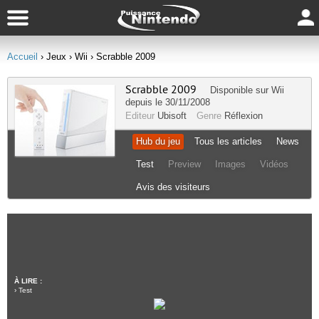
Accueil
› Jeux
› Wii
› Scrabble 2009
Scrabble 2009
Disponible sur
Wii
depuis le 30/11/2008
Editeur
Ubisoft
Genre
Réflexion
Hub du jeu
Tous les articles
News
Test
Preview
Images
Vidéos
Avis des visiteurs
À LIRE :
›
Test