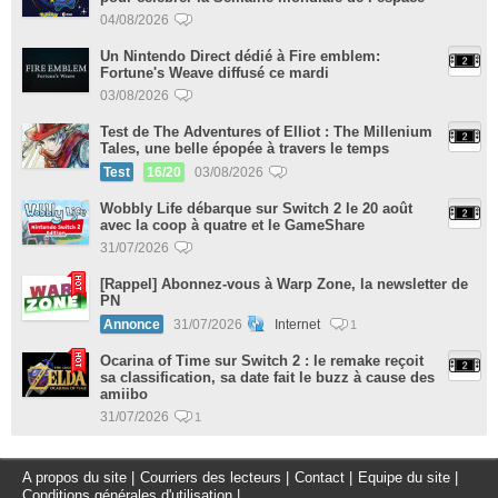
04/08/2026
Un Nintendo Direct dédié à Fire emblem:
Fortune's Weave diffusé ce mardi
03/08/2026
Test de The Adventures of Elliot : The Millenium
Tales, une belle épopée à travers le temps
Test
16/20
03/08/2026
Wobbly Life débarque sur Switch 2 le 20 août
avec la coop à quatre et le GameShare
31/07/2026
[Rappel] Abonnez-vous à Warp Zone, la newsletter de
PN
Annonce
31/07/2026
Internet
1
Ocarina of Time sur Switch 2 : le remake reçoit
sa classification, sa date fait le buzz à cause des
amiibo
31/07/2026
1
A propos du site
|
Courriers des lecteurs
|
Contact
|
Equipe du site
|
Conditions générales d'utilisation
|