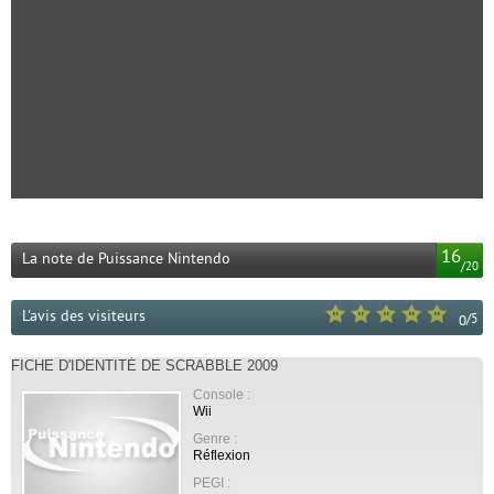
16
La note de Puissance Nintendo
/
20
L'avis des visiteurs
/
5
0
FICHE D'IDENTITÉ DE SCRABBLE 2009
Console :
Wii
Genre :
Réflexion
PEGI :