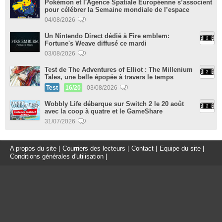
Pokémon et l'Agence Spatiale Européenne s’associent
pour célébrer la Semaine mondiale de l’espace
04/08/2026
Un Nintendo Direct dédié à Fire emblem:
Fortune's Weave diffusé ce mardi
03/08/2026
Test de The Adventures of Elliot : The Millenium
Tales, une belle épopée à travers le temps
Test
16/20
03/08/2026
Wobbly Life débarque sur Switch 2 le 20 août
avec la coop à quatre et le GameShare
31/07/2026
A propos du site
|
Courriers des lecteurs
|
Contact
|
Equipe du site
|
Conditions générales d'utilisation
|