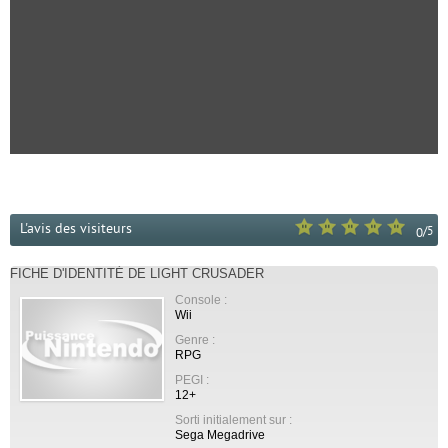
L'avis des visiteurs
/
5
0
FICHE D'IDENTITÉ DE LIGHT CRUSADER
Console :
Wii
Genre :
RPG
PEGI :
12+
Sorti initialement sur :
Sega Megadrive