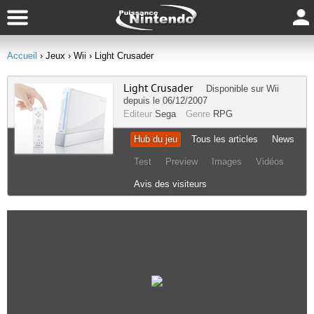
Accueil
› Jeux
› Wii
› Light Crusader
Light Crusader
Disponible sur
Wii
depuis le 06/12/2007
Editeur
Sega
Genre
RPG
Hub du jeu
Tous les articles
News
Test
Preview
Images
Vidéos
Avis des visiteurs