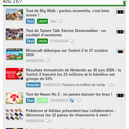
Actu 24/7
Test de Big Walk : perdus ensemble, c'est bien
mieux !
Test
18/20
hier
Test de Tavern Talk Stories Dreamwalker : un
cocktail d’aventures
Test
19/20
07/08/2026
Minecraft débarque sur Switch 2 le 27 octobre
2026
06/08/2026
Résultats trimestriels de Nintendo au 30 juin 2026 : la
Switch 2 franchit les 23 millions et le bénéfice net
grimpe de 53%
Dossier
06/08/2026
Finance et chiffres de vente
1
Test de Heave Ho 2 : ne jamais baisser les bras !
Test
17/20
05/08/2026
Pokémon et Adidas présentent leur collaboration :
découvrez les 12 paires de chaussures à venir !
05/08/2026
1