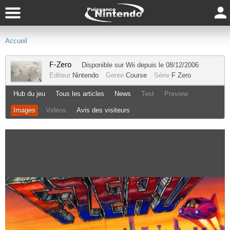
Accueil
F-Zero
Disponible sur
Wii
depuis le 08/12/2006
Editeur
Nintendo
Genre
Course
Série
F Zero
Hub du jeu
Tous les articles
News
Test
Preview
Images
Vidéos
Avis des visiteurs