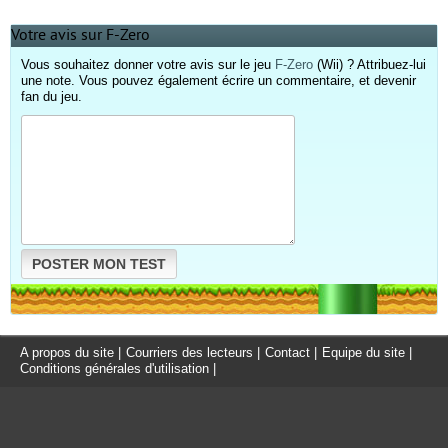
Votre avis sur F-Zero
Vous souhaitez donner votre avis sur le jeu
F-Zero
(Wii) ? Attribuez-lui
une note. Vous pouvez également écrire un commentaire, et devenir
fan du jeu.
POSTER MON TEST
A propos du site
|
Courriers des lecteurs
|
Contact
|
Equipe du site
|
Conditions générales d'utilisation
|