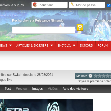
ienvenue sur PN
Rechercher sur Puissance Nintendo
Termes po
Splatoon R
EA FC27
,
L
VIEWS
ARTICLES & DOSSIERS
ENCYCLO.
DISCORD
FORUM
nible sur
Switch
depuis le 28/08/2021
Ma note
ogue-like
Soyez le premier à noter 
Test
Preview
Images
Vidéos
Avis des visiteurs