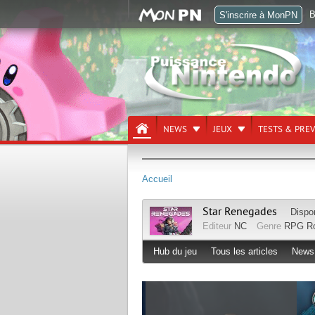
B
S'inscrire à MonPN
NEWS
JEUX
TESTS & PRE
Accueil
Star Renegades
Dispo
Editeur
NC
Genre
RPG
R
Hub du jeu
Tous les articles
News