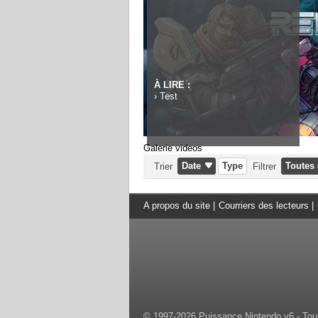
À LIRE :
›
Test
Galerie videos
Date
Type
Toutes 
Trier
Filtrer
A propos du site
|
Courriers des lecteurs
|
© 1997-2026 Puissance Nintendo v6 - Tous