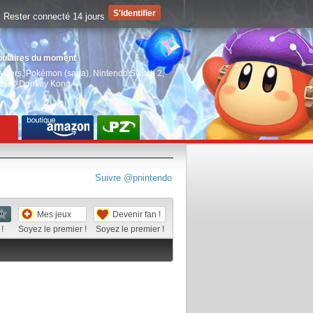
Rester connecté 14 jours
pulaires du moment
aiders
,
Pokémon (saga)
,
Nintendo Switch 2
,
EGO Donkey Kong
Suivre @pnintendo
Mes jeux
Devenir fan !
!
Soyez le premier !
Soyez le premier !