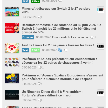
Test
19/20
07/08/2026
Minecraft débarque sur Switch 2 le 27 octobre
2026
06/08/2026
Résultats trimestriels de Nintendo au 30 juin 2026 : la
Switch 2 franchit les 23 millions et le bénéfice net
grimpe de 53%
Dossier
06/08/2026
Finance et chiffres de vente
1
Test de Heave Ho 2 : ne jamais baisser les bras !
Test
17/20
05/08/2026
Pokémon et Adidas présentent leur collaboration :
découvrez les 12 paires de chaussures à venir !
05/08/2026
1
Pokémon et l'Agence Spatiale Européenne s’associent
pour célébrer la Semaine mondiale de l’espace
04/08/2026
Un Nintendo Direct dédié à Fire emblem:
Fortune's Weave diffusé ce mardi
03/08/2026