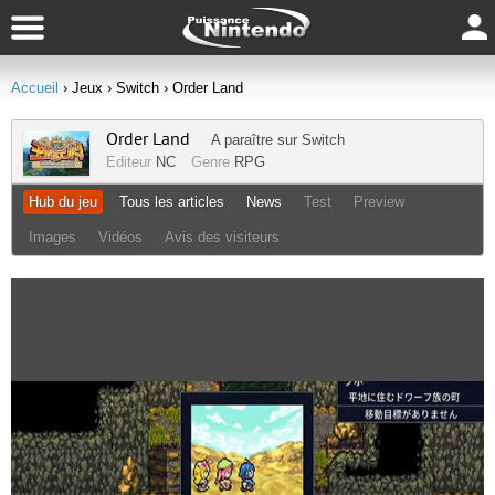
Accueil
› Jeux
› Switch
› Order Land
Order Land
A paraître sur
Switch
Editeur
NC
Genre
RPG
Hub du jeu
Tous les articles
News
Test
Preview
Images
Vidéos
Avis des visiteurs