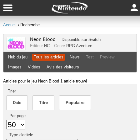
Accueil
› Recherche
Neon Blood
Disponible sur
Switch
Editeur
NC
Genre
RPG
Aventure
Hub du jeu
Tous les articles
News
Test
Preview
Images
Vidéos
Avis des visiteurs
Articles pour le jeu Neon Blood
1 article trouvé
Trier
Date
Titre
Populaire
Par page
Type d'article