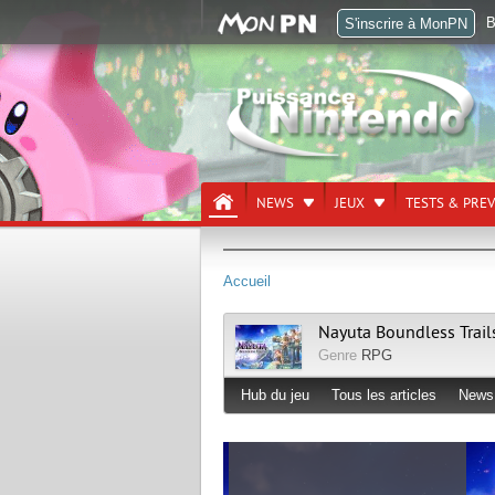
B
S'inscrire à MonPN
NEWS
JEUX
TESTS & PRE
Accueil
Nayuta Boundless Trail
Genre
RPG
Hub du jeu
Tous les articles
News