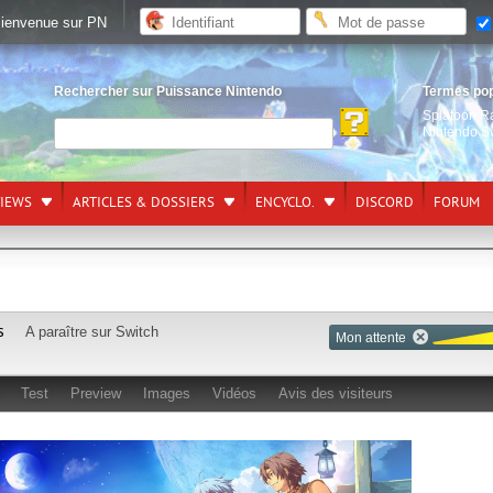
ienvenue sur PN
Rechercher sur Puissance Nintendo
Termes po
Splatoon R
Nintendo S
VIEWS
ARTICLES & DOSSIERS
ENCYCLO.
DISCORD
FORUM
s
A paraître sur
Switch
Mon attente
Test
Preview
Images
Vidéos
Avis des visiteurs