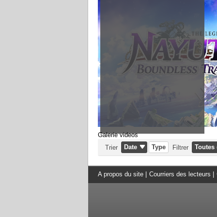
Galerie videos
Date
Type
Toutes 
Trier
Filtrer
A propos du site
|
Courriers des lecteurs
|