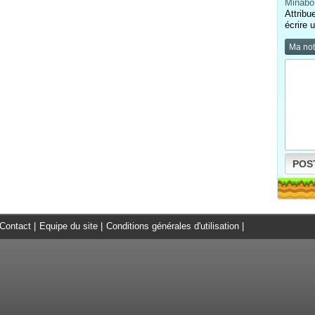
Minabo 
Attribu
écrire 
Ma no
POS
Contact
|
Equipe du site
|
Conditions générales d'utilisation
|