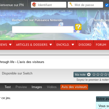
ienvenue sur PN
Rechercher sur Puissance Nintendo
Termes po
Splatoon R
Nintendo S
VIEWS
ARTICLES & DOSSIERS
ENCYCLO.
DISCORD
FORUM
hrough life
› L'avis des visiteurs
Disponible sur
Switch
Ma note
Soyez le premier à noter 
Test
Preview
Images
Vidéos
Avis des visiteurs
r ce jeu.
Votre a
Vous so