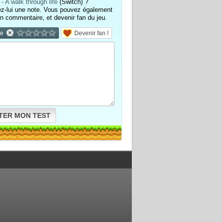
- A walk through life
(Switch) ?
ez-lui une note. Vous pouvez également
un commentaire, et devenir fan du jeu.
te
Devenir fan !
TER MON TEST