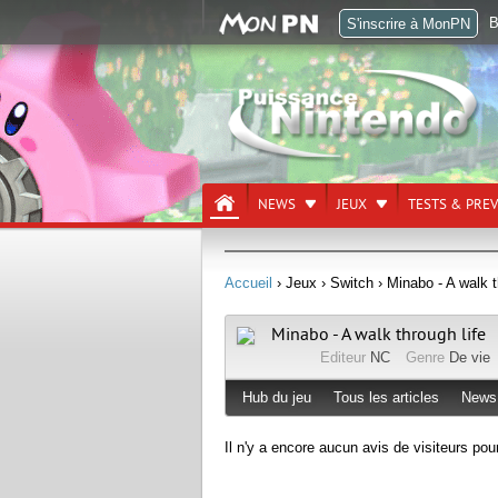
B
S'inscrire à MonPN
NEWS
JEUX
TESTS & PRE
Accueil
› Jeux
› Switch
› Minabo - A walk t
Minabo - A walk through life
Editeur
NC
Genre
De vie
Hub du jeu
Tous les articles
News
Il n'y a encore aucun avis de visiteurs pou