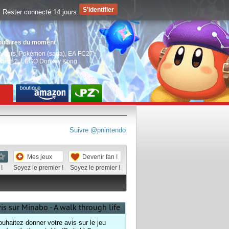
Rester connecté 14 jours
pulaires du moment
aiders
,
Pokémon (saga)
,
EA FC27
,
witch 2
,
LEGO Donkey Kong
Suivre @pnintendo
Mes jeux
Devenir fan !
!
Soyez le premier !
Soyez le premier !
vis sur Minabo - A walk through life
uhaitez donner votre avis sur le jeu