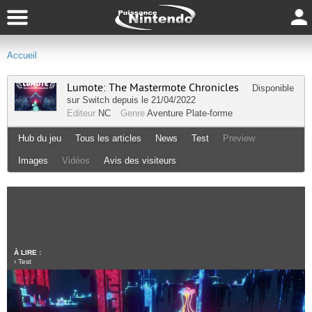
Accueil
Lumote: The Mastermote Chronicles
Disponible
sur
Switch
depuis le 21/04/2022
Editeur
NC
Genre
Aventure
Plate-forme
Hub du jeu
Tous les articles
News
Test
Preview
Images
Vidéos
Avis des visiteurs
À LIRE :
›
Test