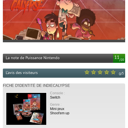
11
La note de Puissance Nintendo
/
20
L'avis des visiteurs
/
5
0
FICHE D'IDENTITÉ DE INDIECALYPSE
Console :
Switch
Genre :
Mini-jeux
Shoot'em up