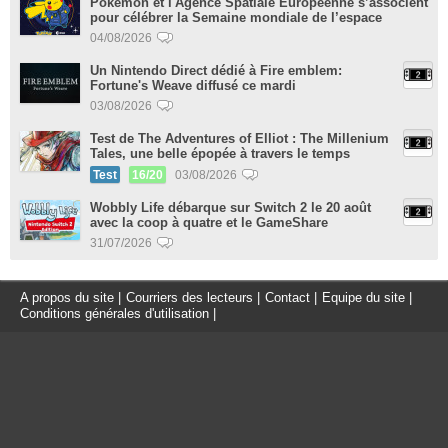
Pokémon et l'Agence Spatiale Européenne s’associent
pour célébrer la Semaine mondiale de l’espace
04/08/2026
Un Nintendo Direct dédié à Fire emblem:
Fortune's Weave diffusé ce mardi
03/08/2026
Test de The Adventures of Elliot : The Millenium
Tales, une belle épopée à travers le temps
Test
16/20
03/08/2026
Wobbly Life débarque sur Switch 2 le 20 août
avec la coop à quatre et le GameShare
31/07/2026
A propos du site
|
Courriers des lecteurs
|
Contact
|
Equipe du site
|
Conditions générales d'utilisation
|