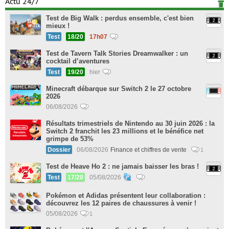
Actu 24/7
Test de Big Walk : perdus ensemble, c'est bien
mieux !
Test
18/20
17h07
Test de Tavern Talk Stories Dreamwalker : un
cocktail d’aventures
Test
19/20
hier
Minecraft débarque sur Switch 2 le 27 octobre
2026
06/08/2026
Résultats trimestriels de Nintendo au 30 juin 2026 : la
Switch 2 franchit les 23 millions et le bénéfice net
grimpe de 53%
Dossier
06/08/2026
Finance et chiffres de vente
1
Test de Heave Ho 2 : ne jamais baisser les bras !
Test
17/20
05/08/2026
Pokémon et Adidas présentent leur collaboration :
découvrez les 12 paires de chaussures à venir !
05/08/2026
1