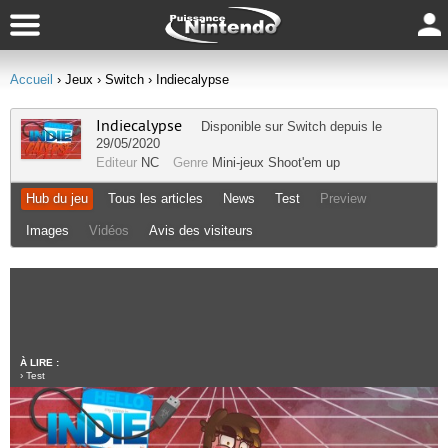
Accueil
› Jeux
› Switch
› Indiecalypse
Indiecalypse
Disponible sur
Switch
depuis le
29/05/2020
Editeur
NC
Genre
Mini-jeux
Shoot'em up
Hub du jeu
Tous les articles
News
Test
Preview
Images
Vidéos
Avis des visiteurs
À LIRE :
›
Test