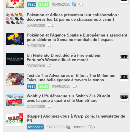
Test
17/20
05/08/2026
Pokémon et Adidas présentent leur collaboration :
découvrez les 12 paires de chaussures à venir !
05/08/2026
1
Pokémon et l'Agence Spatiale Européenne s’associent
pour célébrer la Semaine mondiale de l’espace
04/08/2026
Un Nintendo Direct dédié à Fire emblem:
Fortune's Weave diffusé ce mardi
03/08/2026
Test de The Adventures of Elliot : The Millenium
Tales, une belle épopée à travers le temps
Test
16/20
03/08/2026
Wobbly Life débarque sur Switch 2 le 20 août
avec la coop à quatre et le GameShare
31/07/2026
[Rappel] Abonnez-vous à Warp Zone, la newsletter de
PN
Annonce
31/07/2026
Internet
1