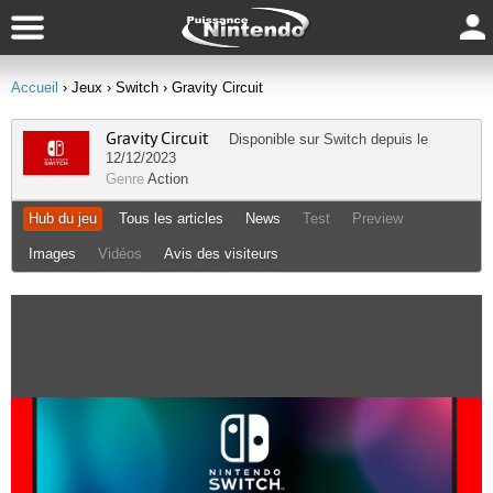
Accueil
› Jeux
› Switch
› Gravity Circuit
Gravity Circuit
Disponible sur
Switch
depuis le
12/12/2023
Genre
Action
Hub du jeu
Tous les articles
News
Test
Preview
Images
Vidéos
Avis des visiteurs