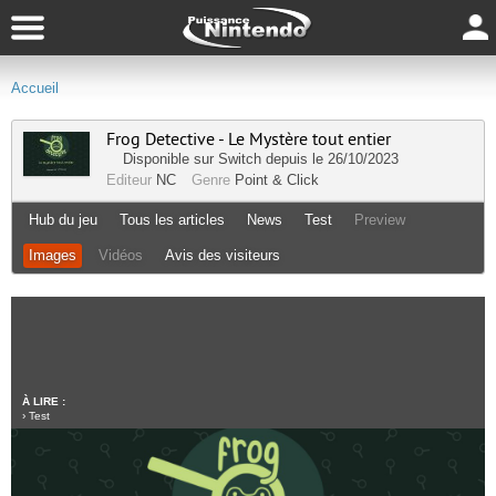
Accueil
Frog Detective - Le Mystère tout entier
Disponible sur
Switch
depuis le 26/10/2023
Editeur
NC
Genre
Point & Click
Hub du jeu
Tous les articles
News
Test
Preview
Images
Vidéos
Avis des visiteurs
À LIRE :
›
Test