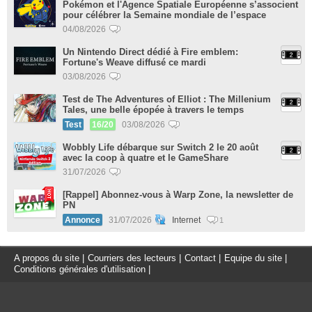
Pokémon et l'Agence Spatiale Européenne s’associent
pour célébrer la Semaine mondiale de l’espace
04/08/2026
Un Nintendo Direct dédié à Fire emblem:
Fortune's Weave diffusé ce mardi
03/08/2026
Test de The Adventures of Elliot : The Millenium
Tales, une belle épopée à travers le temps
Test
16/20
03/08/2026
Wobbly Life débarque sur Switch 2 le 20 août
avec la coop à quatre et le GameShare
31/07/2026
[Rappel] Abonnez-vous à Warp Zone, la newsletter de
PN
Annonce
31/07/2026
Internet
1
A propos du site
|
Courriers des lecteurs
|
Contact
|
Equipe du site
|
Conditions générales d'utilisation
|