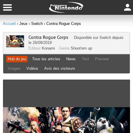
Accueil
› Jeux
› Switch
› Contra Rogue Corps
Contra Rogue Corps
Disponible sur
Switch
depuis
le 26/09/2019
Editeur
Konami
Genre
Shoot'em up
Hub du jeu
Tous les articles
News
Test
Preview
Images
Vidéos
Avis des visiteurs