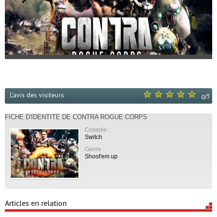
L'avis des visiteurs
/
5
0
FICHE D'IDENTITÉ DE CONTRA ROGUE CORPS
Console :
Switch
Genre :
Shoot'em up
Articles en relation