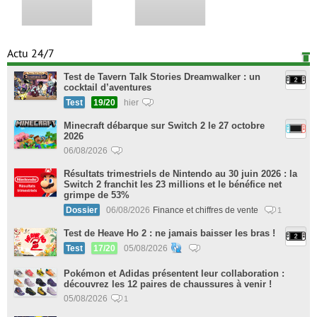
Actu 24/7
Test de Tavern Talk Stories Dreamwalker : un
cocktail d’aventures
Test
19/20
hier
Minecraft débarque sur Switch 2 le 27 octobre
2026
06/08/2026
Résultats trimestriels de Nintendo au 30 juin 2026 : la
Switch 2 franchit les 23 millions et le bénéfice net
grimpe de 53%
Dossier
06/08/2026
Finance et chiffres de vente
1
Test de Heave Ho 2 : ne jamais baisser les bras !
Test
17/20
05/08/2026
Pokémon et Adidas présentent leur collaboration :
découvrez les 12 paires de chaussures à venir !
05/08/2026
1