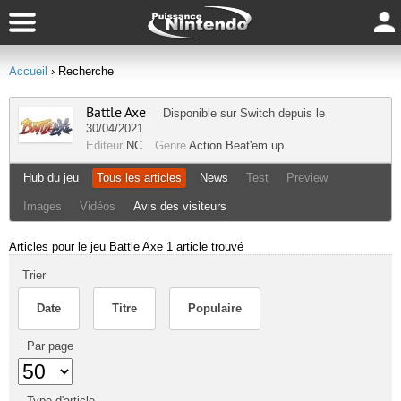
Accueil
› Recherche
Battle Axe
Disponible sur
Switch
depuis le
30/04/2021
Editeur
NC
Genre
Action
Beat'em up
Hub du jeu
Tous les articles
News
Test
Preview
Images
Vidéos
Avis des visiteurs
Articles pour le jeu Battle Axe
1 article trouvé
Trier
Date
Titre
Populaire
Par page
Type d'article