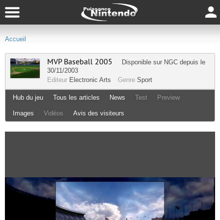
Accueil
MVP Baseball 2005
Disponible sur
NGC
depuis le
30/11/2003
Editeur
Electronic Arts
Genre
Sport
Hub du jeu
Tous les articles
News
Test
Preview
Images
Vidéos
Avis des visiteurs