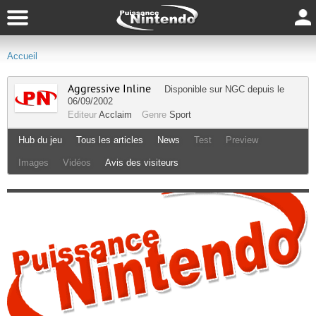
Accueil
Aggressive Inline
Disponible sur
NGC
depuis le
06/09/2002
Editeur
Acclaim
Genre
Sport
Hub du jeu
Tous les articles
News
Test
Preview
Images
Vidéos
Avis des visiteurs