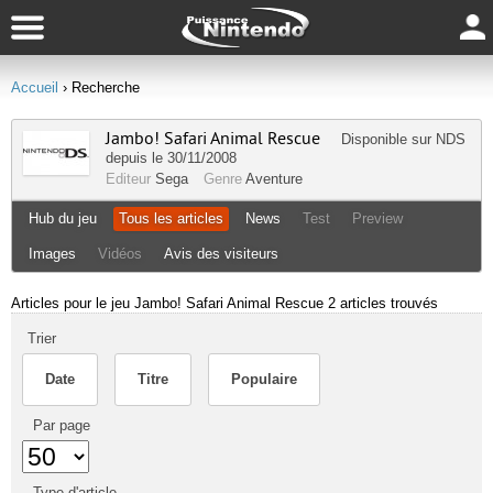
Accueil
› Recherche
Jambo! Safari Animal Rescue
Disponible sur
NDS
depuis le 30/11/2008
Editeur
Sega
Genre
Aventure
Hub du jeu
Tous les articles
News
Test
Preview
Images
Vidéos
Avis des visiteurs
Articles pour le jeu Jambo! Safari Animal Rescue
2 articles trouvés
Trier
Date
Titre
Populaire
Par page
Type d'article