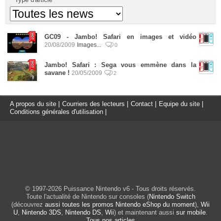
GC09 - Jambo! Safari en images et vidéo
20/08/2009
Images...
0
Jambo! Safari : Sega vous emmène dans la
savane !
20/05/2009
2
A propos du site
|
Courriers des lecteurs
|
Contact
|
Equipe du site
|
Conditions générales d'utilisation
|
© 1997-2026 Puissance Nintendo v6 - Tous droits réservés.
Toute l'actualité de Nintendo sur consoles (
Nintendo Switch
(découvrez
aussi toutes les promos Nintendo eShop du moment
),
Wii
U
,
Nintendo 3DS
,
Nintendo DS
,
Wii
) et maintenant aussi
sur mobile
.
Tous nos articles