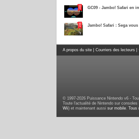
GC09 - Jambo! Safari en i
Jambo! Safari : Sega vous
A propos du site
|
Courriers des lecteurs
|
© 1997-2026 Puissance Nintendo v6 - Tous
Toute l'actualité de Nintendo sur consoles 
Wii
) et maintenant aussi
sur mobile
.
Tous 