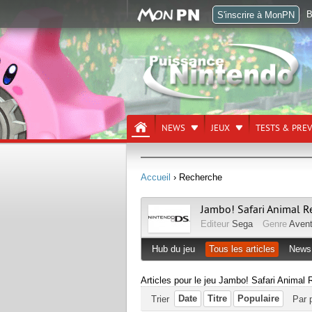
B
S'inscrire à MonPN
NEWS
JEUX
TESTS & PRE
Accueil
› Recherche
Jambo! Safari Animal R
Editeur
Sega
Genre
Avent
Hub du jeu
Tous les articles
News
Articles pour le jeu Jambo! Safari Animal
Date
Titre
Populaire
Trier
Par 