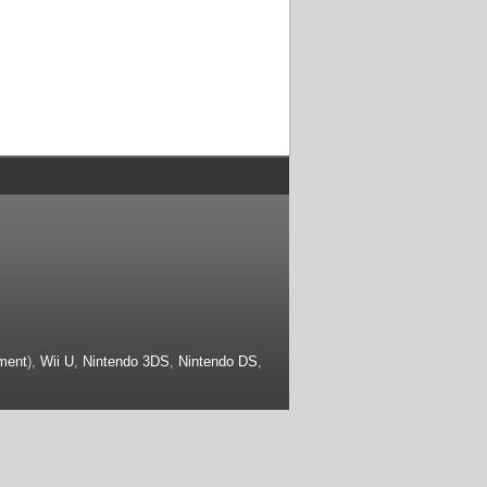
ment
),
Wii U
,
Nintendo 3DS
,
Nintendo DS
,