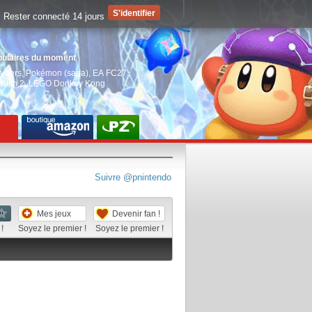
Rester connecté 14 jours
pulaires du moment
aiders
,
Pokémon (saga)
,
EA FC27
,
witch 2
,
LEGO Donkey Kong
Suivre @pnintendo
Mes jeux
Devenir fan !
!
Soyez le premier !
Soyez le premier !