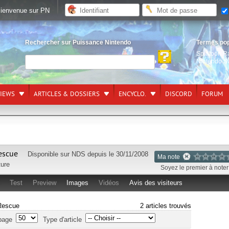
ienvenue sur PN
Rechercher sur Puissance Nintendo
Termes po
Splatoon R
Nintendo S
VIEWS
ARTICLES & DOSSIERS
ENCYCLO.
DISCORD
FORUM
escue
Disponible sur
NDS
depuis le 30/11/2008
Ma note
ure
Soyez le premier à noter 
Test
Preview
Images
Vidéos
Avis des visiteurs
 Rescue
2 articles trouvés
page
Type d'article