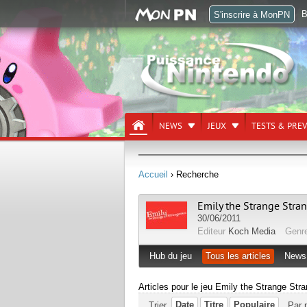
B
S'inscrire à MonPN
NEWS
JEUX
TESTS & PRE
Accueil
› Recherche
Emily the Strange Stra
30/06/2011
Editeur
Koch Media
Genr
Hub du jeu
Tous les articles
News
Articles pour le jeu Emily the Strange Str
Date
Titre
Populaire
Trier
Par 