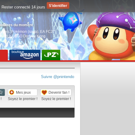
Rester connecté 14 jours
pulaires du moment
aiders
,
Pokémon (saga)
,
EA FC27
,
witch 2
,
LEGO Donkey Kong
Suivre @pnintendo
Mes jeux
Devenir fan !
!
Soyez le premier !
Soyez le premier !