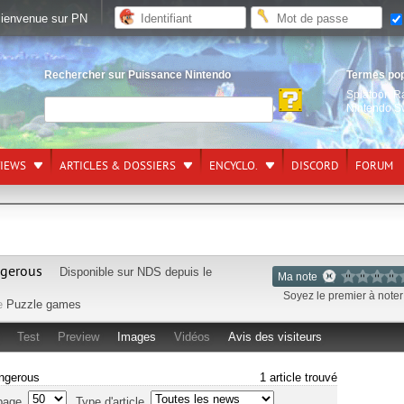
ienvenue sur PN
Rechercher sur Puissance Nintendo
Termes po
Splatoon R
Nintendo S
VIEWS
ARTICLES & DOSSIERS
ENCYCLO.
DISCORD
FORUM
ngerous
Disponible sur
NDS
depuis le
Ma note
Soyez le premier à noter 
e
Puzzle games
Test
Preview
Images
Vidéos
Avis des visiteurs
angerous
1 article trouvé
page
Type d'article