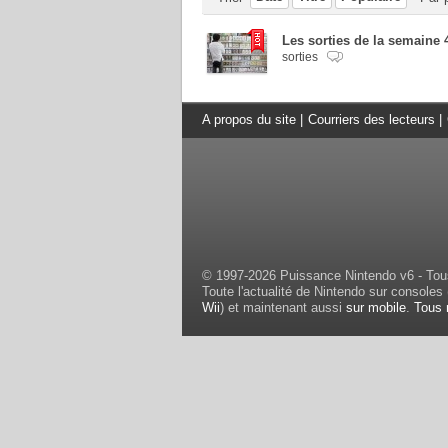
Les sorties de la semaine 
sorties
A propos du site
|
Courriers des lecteurs
|
© 1997-2026 Puissance Nintendo v6 - Tous
Toute l'actualité de Nintendo sur consoles 
Wii
) et maintenant aussi
sur mobile
.
Tous 