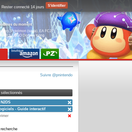
Rester connecté 14 jours
pulaires du moment
aiders
,
Pokémon (saga)
,
EA FC27
,
witch 2
,
LEGO Donkey Kong
Suivre @pnintendo
s sélectionnés
N2DS
ogiciels - Guide interactif
primer
a recherche