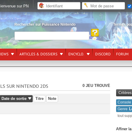
ienvenue sur PN
Rechercher sur Puissance Nintendo
Termes po
Splatoon R
Nintendo S
VIEWS
ARTICLES & DOSSIERS
ENCYCLO.
DISCORD
FORUM
0 JEU TROUVÉ
ELS SUR NINTENDO 2DS
Critère
Date de sortie
Titre
Note
Console
L
Genre
tout sup
Affiner l