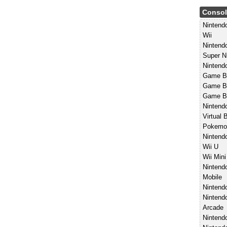
Consol
Ninten
Wii
Nintend
Super N
Nintend
Game B
Game Bo
Game B
Nintend
Virtual 
Pokemo
Nintend
Wii U
Wii Mini
Nintend
Mobile
Nintend
Nintend
Arcade
Nintendo