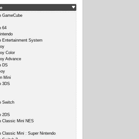
e
do GameCube
o 64
intendo
o Entertainment System
oy
y Color
oy Advance
o DS
Boy
n Mini
o 3DS
o Switch
o 2DS
o Classic Mini NES
 Classic Mini : Super Nintendo