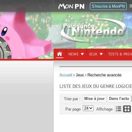
B
S'inscrire à MonPN
NEWS
JEUX
TESTS & PRE
Accueil
› Jeux
› Recherche avancée
LISTE DES JEUX DU GENRE LOGICI
Mise à jour
Dans l'actu
Trier par :
Par page
Affichage