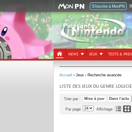
B
S'inscrire à MonPN
NEWS
JEUX
TESTS & PRE
Accueil
› Jeux
› Recherche avancée
LISTE DES JEUX DU GENRE LOGICI
Mise à jour
Dans l'actu
Trier par :
Par page
Affichage