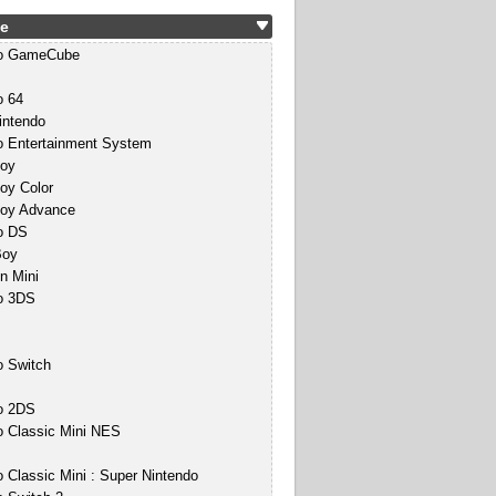
e
do GameCube
o 64
intendo
o Entertainment System
oy
y Color
oy Advance
o DS
Boy
n Mini
o 3DS
o Switch
o 2DS
o Classic Mini NES
 Classic Mini : Super Nintendo