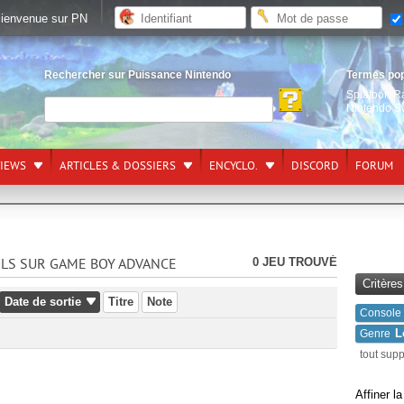
ienvenue sur PN
Rechercher sur Puissance Nintendo
Termes po
Splatoon R
Nintendo S
VIEWS
ARTICLES & DOSSIERS
ENCYCLO.
DISCORD
FORUM
0 JEU TROUVÉ
ELS SUR GAME BOY ADVANCE
Critère
Date de sortie
Titre
Note
Console
L
Genre
tout sup
Affiner l