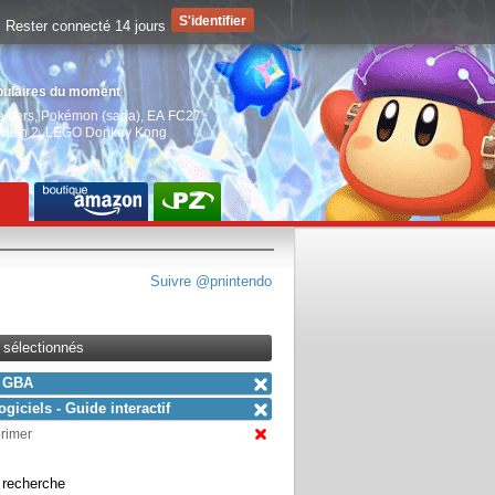
Rester connecté 14 jours
pulaires du moment
aiders
,
Pokémon (saga)
,
EA FC27
,
witch 2
,
LEGO Donkey Kong
Suivre @pnintendo
s sélectionnés
GBA
ogiciels - Guide interactif
primer
a recherche