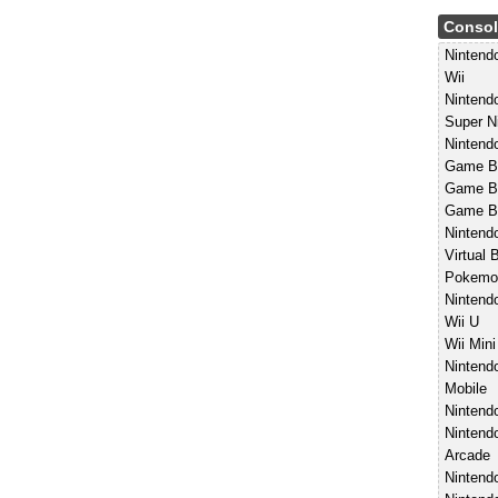
Consol
Ninten
Wii
Nintend
Super N
Nintend
Game B
Game Bo
Game B
Nintend
Virtual 
Pokemo
Nintend
Wii U
Wii Mini
Nintend
Mobile
Nintend
Nintend
Arcade
Nintendo