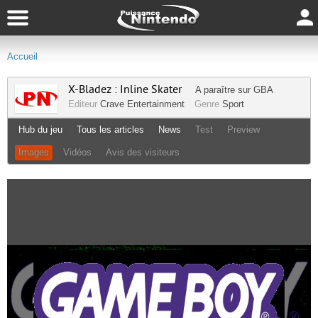
Accueil
X-Bladez : Inline Skater
A paraître sur
GBA
Editeur
Crave Entertainment
Genre
Sport
Hub du jeu
Tous les articles
News
Test
Preview
Images
Vidéos
Avis des visiteurs