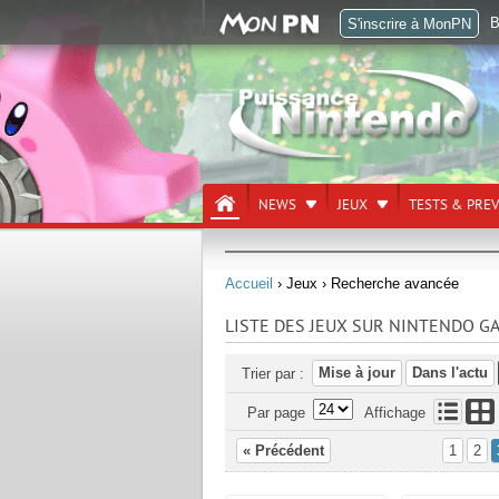
B
S'inscrire à MonPN
NEWS
JEUX
TESTS & PRE
Accueil
› Jeux
› Recherche avancée
LISTE DES JEUX SUR NINTENDO 
Mise à jour
Dans l'actu
Trier par :
Par page
Affichage
« Précédent
1
2