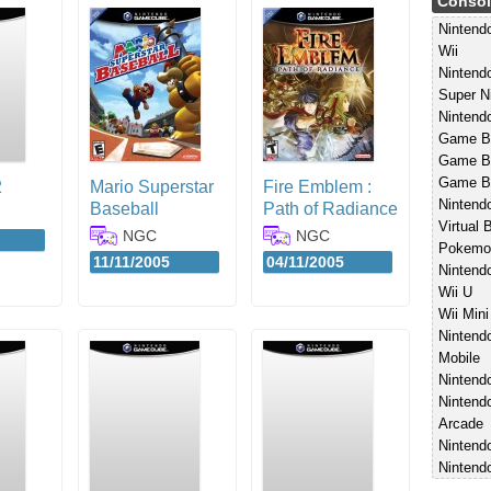
Consol
Ninten
Wii
Nintend
Super N
Nintend
Game B
Game Bo
Game B
2
Mario Superstar
Fire Emblem :
Nintend
Baseball
Path of Radiance
Virtual 
NGC
NGC
Pokemo
11/11/2005
04/11/2005
Nintend
Wii U
Wii Mini
Nintend
Mobile
Nintend
Nintend
Arcade
Nintendo
Nintend