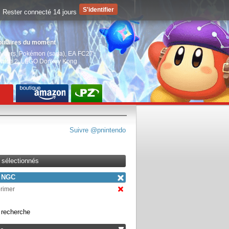
Rester connecté 14 jours
pulaires du moment
aiders
,
Pokémon (saga)
,
EA FC27
,
witch 2
,
LEGO Donkey Kong
Suivre @pnintendo
s sélectionnés
NGC
primer
a recherche