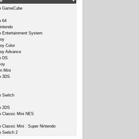
e
do GameCube
o 64
intendo
o Entertainment System
oy
y Color
oy Advance
o DS
Boy
n Mini
o 3DS
o Switch
o 2DS
o Classic Mini NES
 Classic Mini : Super Nintendo
o Switch 2