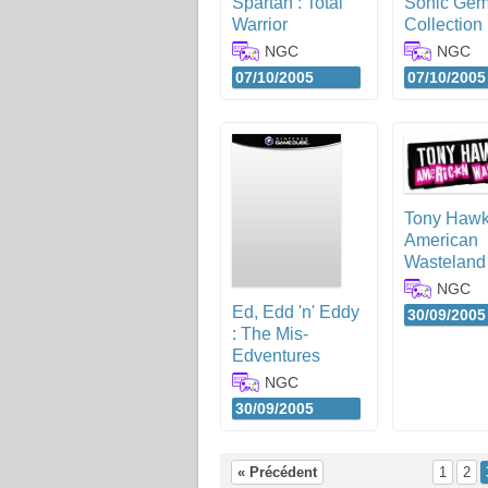
Spartan : Total
Sonic Ge
Warrior
Collection
NGC
NGC
07/10/2005
07/10/2005
Tony Hawk
American
Wasteland
NGC
Ed, Edd 'n' Eddy
30/09/2005
: The Mis-
Edventures
NGC
30/09/2005
« Précédent
1
2