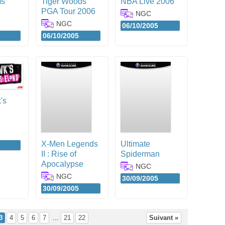
ms
Tiger Woods
NBA Live 2006
PGA Tour 2006
NGC
NGC
06/10/2005
06/10/2005
's
X-Men Legends
Ultimate
II : Rise of
Spiderman
Apocalypse
NGC
NGC
30/09/2005
30/09/2005
3
4
5
6
7
...
21
22
Suivant »