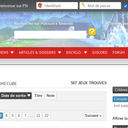
ienvenue sur PN
Rechercher sur Puissance Nintendo
Termes po
Splatoon R
Nintendo S
VIEWS
ARTICLES & DOSSIERS
ENCYCLO.
DISCORD
FORUM
507 JEUX TROUVÉS
GAMECUBE
Critère
Date de sortie
Titre
Note
Console
tout sup
3
4
5
6
7
...
21
22
Suivant »
Affiner l