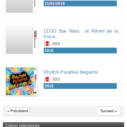
21/01/2016
LEGO Star Wars : le Réveil de la
Force
3DS
2016
Rhythm Paradise Megamix
3DS
2016
« Précédent
Suivant »
Critères sélectionnés